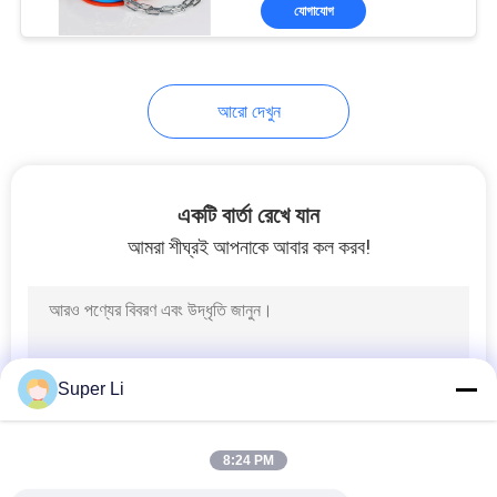
যোগাযোগ
ভ্রমণ
মান
24
আরো দেখুন
নিয়ন্ত্রণ
পলিকার্বোনেট গ্রিনহাউস
যোগাযোগ
একটি বার্তা রেখে যান
করুন
আমরা শীঘ্রই আপনাকে আবার কল করব!
খবর
23
সাইটম্যাপ
Super Li
বাণিজ্যিক গ্রিনহাউস
গোপনীয়তা
8:24 PM