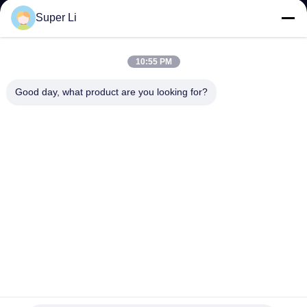
ভ্রমণ
Super Li
মান
10:55 PM
নিয়ন্ত্রণ
Good day, what product are you looking for?
যোগাযোগ
করুন
খবর
সাইটম্যাপ
কৃষি পর্দা ফ্যাব্রিক ব্ল্যাকআউট গ্রিনহাউস স্বয়ংক্রিয় নিয়ন্ত্রণ আলো বঞ্চনা
গোপনীয়তা
গ্রিনহাউস