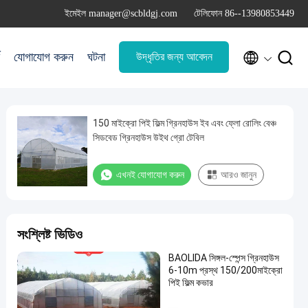
ইমেইল manager@scbldgj.com
টেলিফোন 86--13980853449


যোগাযোগ করুন
ঘটনা
উদ্ধৃতির জন্য আবেদন
150 মাইক্রো পিই ফিল্ম গ্রিনহাউস ইব এবং ফ্লো রোলিং বেঞ্চ
সিডবেড গ্রিনহাউস উইথ গ্রো টেবিল
এখনই যোগাযোগ করুন
আরও জানুন
সংশ্লিষ্ট ভিডিও
BAOLIDA সিঙ্গল-স্পেন্স গ্রিনহাউস
6-10m প্রস্থ 150/200মাইক্রো
পিই ফিল্ম কভার