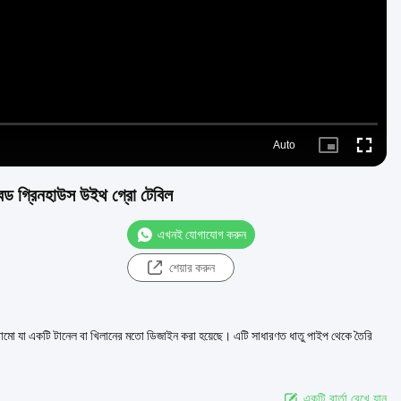
Auto
Picture-
Fullscre
in-
Picture
বেড গ্রিনহাউস উইথ গ্রো টেবিল
এখনই যোগাযোগ করুন
শেয়ার করুন
ঠামো যা একটি টানেল বা খিলানের মতো ডিজাইন করা হয়েছে। এটি সাধারণত ধাতু পাইপ থেকে তৈরি
একটি বার্তা রেখে যান