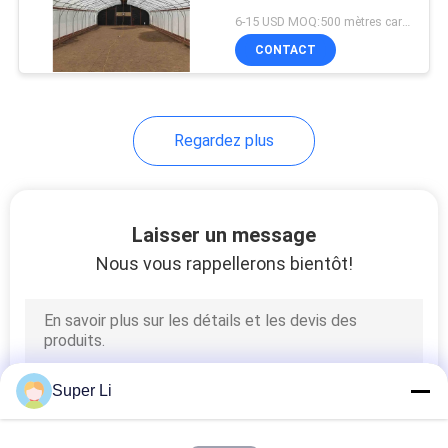
PLAN
6-15 USD MOQ:500 mètres carrés
CONTACT
DU
5
SITE
Serre chaude de
Regardez plus
chanvre
POLITIQUE
EN
MATIÈRE
Laisser un message
DE
Nous vous rappellerons bientôt!
96
PROTECTION
Serre chaude de
DE
LA
tunnel
VIE
Super Li
PRIVÉE