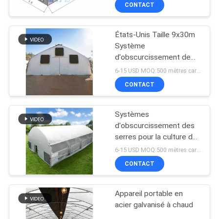
CONTACT
NOUS
États-Unis Taille 9x30m
VISITE
24
Système
D'USINE
d'obscurcissement de
Serre chaude de
serre à herbe à l'ombre
6-15 USD MOQ:500 mètres carrés
polycarbonate
totale
CONTRÔLE
CONTACT
DE
Systèmes
QUALITÉ
d'obscurcissement des
serres pour la culture des
23
herbes avec rideau
CONTACTEZ-
6-15 USD MOQ:500 mètres carrés
d'obscurcissement
Serre chaude
CONTACT
NOUS
commerciale
Appareil portable en
NOUVELLES
acier galvanisé à chaud