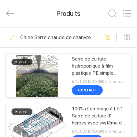
Baolida
Metal
Pipe
Produits
Fittings
Manufacturing
Co.,
Ltd..
MAISON
All
58
Rights
Chine Serre chaude de chanvre
Reserved.
serre chaude légère
PRODUITS
de privation
Serre de culture
hydroponique à film
EXPOSITION
plastique PE simple,
DE
occultant, avec film noir
6-15 USD MOQ:500 mètres carrés
et blanc, pour la culture
VR
CONTACT
d'herbes aromatiques de
90
taille personnalisée
Serre chaude
100% d' ombrage à LED
AU
Serre de culture d'
SUJET
automatique de
herbes avec système d'
éteinte
DE
6-15 USD MOQ:500 mètres carrés
panne d'électricité