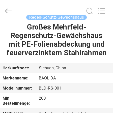
Metal
Pipe
Fittings
Manufacturing
Co.,
Regen-Schutz-Gewächshaus
Ltd..
All
Rights
Großes Mehrfeld-
HAUS
Reserved.
Regenschutz-Gewächshaus
PRODUKTE
mit PE-Folienabdeckung und
feuerverzinktem Stahlrahmen
VR-
SHOW
Herkunftsort:
Sichuan, China
Markenname:
BAOLIDA
ÜBER
Modellnummer:
BLD-RS-001
UNS
Min
200
Bestellmenge:
FABRIK-