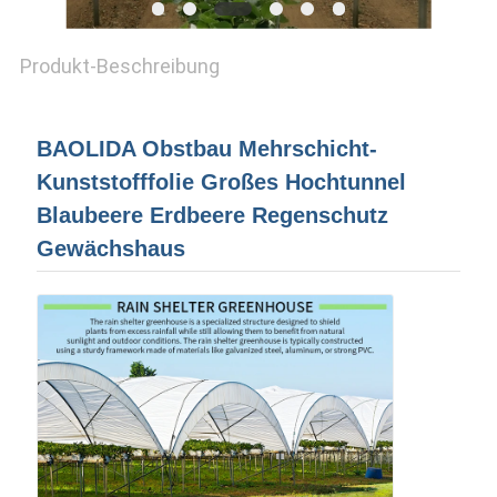
DATENSCHUTZ-
Produkt-Beschreibung
BESTIMMUNGEN
BAOLIDA Obstbau Mehrschicht-
Kunststofffolie Großes Hochtunnel
Blaubeere Erdbeere Regenschutz
Gewächshaus