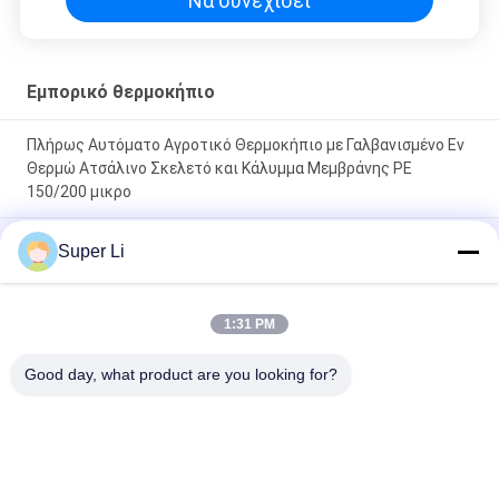
Να συνεχίσει
Εμπορικό θερμοκήπιο
Πλήρως Αυτόματο Αγροτικό Θερμοκήπιο με Γαλβανισμένο Εν
Θερμώ Ατσάλινο Σκελετό και Κάλυμμα Μεμβράνης PE
150/200 μικρο
Χειροκηπίο υψηλής διάστασης με θερμότατα γαλβανισμένο
Super Li
ατσάλινο σωλήνα και κάλυψη από 150/200micro PE φιλμ με
χειροκίνητο ή ηλεκτρικό εξαερισμό
1:31 PM
Ανθεκτικό θερμοκηπίο με σήραγγα με ένα μόνο διάστημα, με
θερμόδαρμο γαλβανισμένο χάλυβα και 150/200μμ PE ταινία
Good day, what product are you looking for?
που καλύπτει με χειροκίνητο ή ηλεκτρικό εξαερισμό
Λαϊκή κατηγορία
Όλα