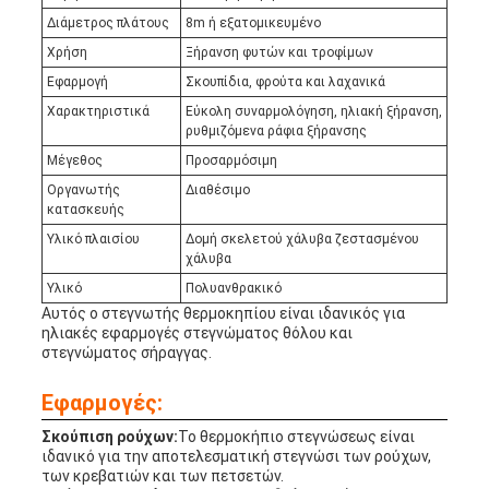
Διάμετρος πλάτους
8m ή εξατομικευμένο
Χρήση
Ξήρανση φυτών και τροφίμων
Εφαρμογή
Σκουπίδια, φρούτα και λαχανικά
Χαρακτηριστικά
Εύκολη συναρμολόγηση, ηλιακή ξήρανση,
ρυθμιζόμενα ράφια ξήρανσης
Μέγεθος
Προσαρμόσιμη
Οργανωτής
Διαθέσιμο
κατασκευής
Υλικό πλαισίου
Δομή σκελετού χάλυβα ζεστασμένου
χάλυβα
Υλικό
Πολυανθρακικό
Αυτός ο στεγνωτής θερμοκηπίου είναι ιδανικός για
ηλιακές εφαρμογές στεγνώματος θόλου και
στεγνώματος σήραγγας.
Εφαρμογές:
Σκούπιση ρούχων:
Το θερμοκήπιο στεγνώσεως είναι
ιδανικό για την αποτελεσματική στεγνώσι των ρούχων,
των κρεβατιών και των πετσετών.