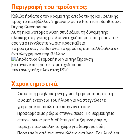
Περιγραφή του προϊόντος:
Καλώς ήρθατε στον κόσμο της αποδοτικής και φιλικής
προς το περιβάλλον ξήρανσης με το Premium SunBreeze
Drying Greenhouse.
Αυτή η καινοτόμος λύση συνδυάζει τη δύναμη της
ηλιακής ενέργειας με έξυπνο σχεδιασμό, επιτρέποντάς
σας να στεγνώσετε χωρίς προσπάθεια
τα ρούχα σας, τα βότανα, τα φρούτα, και πολλά άλλα σε
ένα ελεγχόμενο περιβάλλον.
Χαρακτηριστικά:
Σκούπιση με ηλιακή ενέργεια: Χρησιμοποιήστε τη
φυσική ενέργεια του ήλιου για να στεγνώσετε
γρήγορα και απαλά τα υπάρχοντά σας.
Προσαρμόσιμα ράφια στεγνώσεως: Το θερμοκήπιο
στεγνώσεως μας διαθέτει ρυθμιζόμενα ράφια,
παρέχοντας ευέλικτο χώρο για διάφορα είδη.
Προστασία από τις υπεριώδεις ακτίνες: Το υλικό του