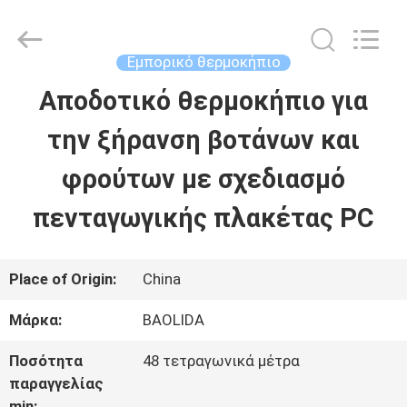
Baolida
Metal
Pipe
Fittings
Εμπορικό θερμοκήπιο
Manufacturing
Co.,
Αποδοτικό θερμοκήπιο για
ΣΠΊΤΙ
Ltd..
All
Rights
την ξήρανση βοτάνων και
Reserved.
ΠΡΟΪΌΝΤΑ
φρούτων με σχεδιασμό
πενταγωγικής πλακέτας PC
VR
ΠΑΡΟΥΣΙΆΣΤΕ
Place of Origin:
China
Μάρκα:
BAOLIDA
ΠΕΡΊΠΟΥ
Ποσότητα
48 τετραγωνικά μέτρα
ΕΜΕΊΣ
παραγγελίας
min: