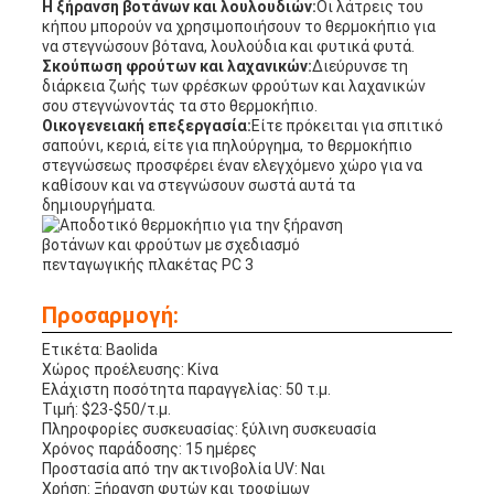
Η ξήρανση βοτάνων και λουλουδιών:
Οι λάτρεις του
κήπου μπορούν να χρησιμοποιήσουν το θερμοκήπιο για
να στεγνώσουν βότανα, λουλούδια και φυτικά φυτά.
Σκούπωση φρούτων και λαχανικών:
Διεύρυνσε τη
διάρκεια ζωής των φρέσκων φρούτων και λαχανικών
σου στεγνώνοντάς τα στο θερμοκήπιο.
Οικογενειακή επεξεργασία:
Είτε πρόκειται για σπιτικό
σαπούνι, κεριά, είτε για πηλούργημα, το θερμοκήπιο
στεγνώσεως προσφέρει έναν ελεγχόμενο χώρο για να
καθίσουν και να στεγνώσουν σωστά αυτά τα
δημιουργήματα.
Προσαρμογή:
Ετικέτα: Baolida
Χώρος προέλευσης: Κίνα
Ελάχιστη ποσότητα παραγγελίας: 50 τ.μ.
Τιμή: $23-$50/τ.μ.
Πληροφορίες συσκευασίας: ξύλινη συσκευασία
Χρόνος παράδοσης: 15 ημέρες
Προστασία από την ακτινοβολία UV: Ναι
Χρήση: Ξήρανση φυτών και τροφίμων