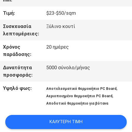
ΓΎΡΟΣ
Τιμή:
$23-$50/sqm
ΕΡΓΟΣΤΑΣΊΩΝ
Συσκευασία
Ξύλινο κουτί
λεπτομέρειες:
ΠΟΙΟΤΙΚΌΣ
Χρόνος
20 ημέρες
παράδοσης:
ΈΛΕΓΧΟΣ
Δυνατότητα
5000 σύνολο/μήνας
προσφοράς:
ΜΑΣ
Υψηλό φως:
,
Αποτελεσματικό θερμοκήπιο PC Board
ΕΛΆΤΕ
,
Αεριοποιημένο θερμοκήπιο PC Board
ΣΕ
Αποδοτικό θερμοκήπιο για βότανα
ΕΠΑΦΉ
ΚΑΛΎΤΕΡΗ ΤΙΜΉ
ΜΕ