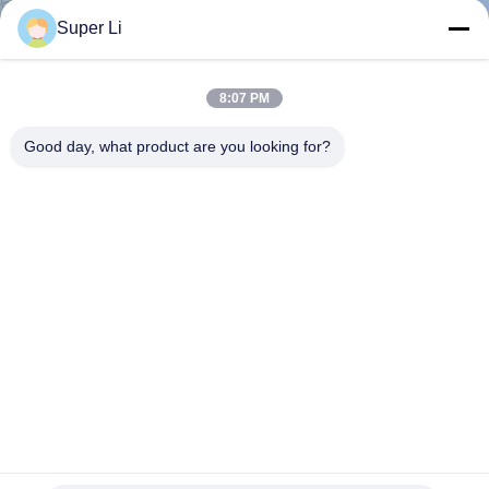
ΕΡΓΟΣΤΑΣΊΩΝ
Super Li
ΠΟΙΟΤΙΚΌΣ
8:07 PM
ΈΛΕΓΧΟΣ
Good day, what product are you looking for?
ΜΑΣ
ΕΛΆΤΕ
ΣΕ
ΕΠΑΦΉ
ΜΕ
ΕΙΔΉΣΕΙΣ
Σύστημα συσκότισης Πολυανθρακικό Θερμοκήπιο Στέρηση
Φωτός Η/Υ Θερμοκήπιο
SITEMAP