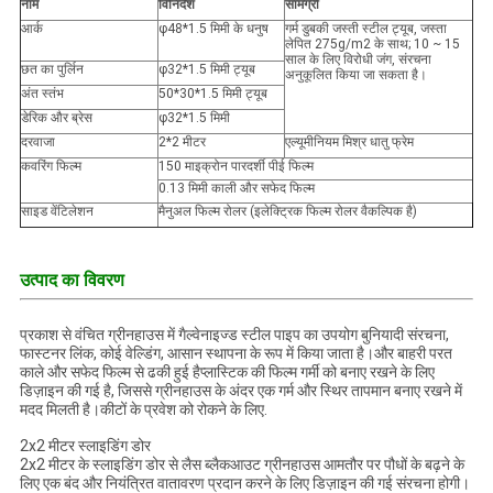
नाम
विनिर्देश
सामग्री
आर्क
φ48*1.5 मिमी के धनुष
गर्म डुबकी जस्ती स्टील ट्यूब, जस्ता
लेपित 275g/m2 के साथ; 10 ~ 15
साल के लिए विरोधी जंग, संरचना
छत का पुर्लिन
φ32*1.5 मिमी ट्यूब
अनुकूलित किया जा सकता है।
अंत स्तंभ
50*30*1.5 मिमी ट्यूब
डेरिक और ब्रेस
φ32*1.5 मिमी
दरवाजा
2*2 मीटर
एल्यूमीनियम मिश्र धातु फ्रेम
कवरिंग फिल्म
150 माइक्रोन पारदर्शी पीई फिल्म
0.13 मिमी काली और सफेद फिल्म
साइड वेंटिलेशन
मैनुअल फिल्म रोलर (इलेक्ट्रिक फिल्म रोलर वैकल्पिक है)
उत्पाद का विवरण
प्रकाश से वंचित ग्रीनहाउस में गैल्वेनाइज्ड स्टील पाइप का उपयोग बुनियादी संरचना,
फास्टनर लिंक, कोई वेल्डिंग, आसान स्थापना के रूप में किया जाता है।और बाहरी परत
काले और सफेद फिल्म से ढकी हुई हैप्लास्टिक की फिल्म गर्मी को बनाए रखने के लिए
डिज़ाइन की गई है, जिससे ग्रीनहाउस के अंदर एक गर्म और स्थिर तापमान बनाए रखने में
मदद मिलती है।कीटों के प्रवेश को रोकने के लिए.
2x2 मीटर स्लाइडिंग डोर
2x2 मीटर के स्लाइडिंग डोर से लैस ब्लैकआउट ग्रीनहाउस आमतौर पर पौधों के बढ़ने के
लिए एक बंद और नियंत्रित वातावरण प्रदान करने के लिए डिज़ाइन की गई संरचना होगी।