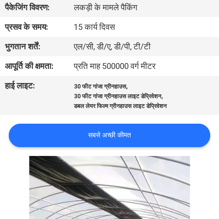
पैकेजिंग विवरण:
लकड़ी के मामले पैकिंग
कारखाना
भ्रमण
प्रसव के समय:
15 कार्य दिवस
भुगतान शर्तें:
एल/सी, डी/ए, डी/पी, टी/टी
गुणवत्ता
आपूर्ति की क्षमता:
प्रति माह 500000 वर्ग मीटर
नियंत्रण
हाई लाइट:
,
30 फीट गांजा ग्रीनहाउस
,
30 फीट गांजा ग्रीनहाउस लाइट डेप्रिवेशन
संपर्क
डबल लेयर फिल्म ग्रीनहाउस लाइट डेप्रिवेशन
करें
सबसे अच्छी कीमत
समाचार
साइट
मैप