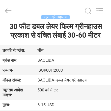
Metal
Pipe
Fittings
Manufacturing
Co.,
सुरंग ग्रीनहाउस
Ltd..
All
30 फीट डबल लेयर फिल्म ग्रीनहाउस
घर
Rights
Reserved.
प्रकाश से वंचित लंबाई 30-60 मीटर
उत्पादों
उत्पत्ति के प्लेस:
चीन
वीआर
ब्रांड नाम:
BAOLIDA
शो
प्रमाणन:
ISO9001:2008
मॉडल संख्या:
BAOLIDA-डबल लेयर ग्रीनहाउस
हमारे
न्यूनतम आदेश
500 वर्ग मीटर
बारे
मात्रा:
में
मूल्य:
6-15 USD