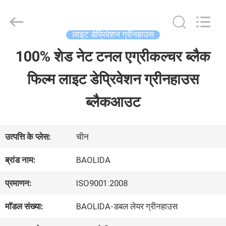
Baolida
Metal
Pipe
Fittings
लाइट डेप्रिवेशन ग्रीनहाउस
Manufacturing
Co.,
100% शेड नेट टनल एग्रीकल्चर ब्लैक
घर
Ltd..
All
फिल्म लाइट डेप्रिवेशन ग्रीनहाउस
Rights
Reserved.
उत्पादों
ब्लैकआउट
वीआर
उत्पत्ति के प्लेस:
चीन
शो
ब्रांड नाम:
BAOLIDA
प्रमाणन:
ISO9001:2008
हमारे
मॉडल संख्या:
BAOLIDA-डबल लेयर ग्रीनहाउस
बारे