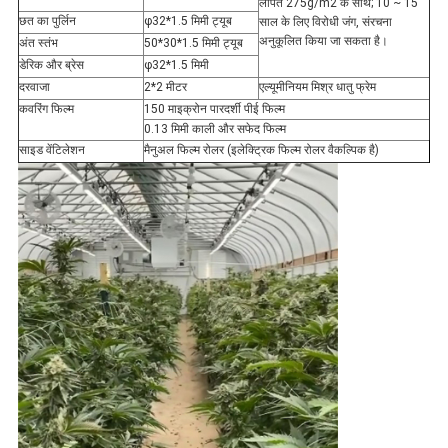
लेपित 275g/m2 के साथ; 10 ~ 15
छत का पुर्लिन
φ32*1.5 मिमी ट्यूब
साल के लिए विरोधी जंग, संरचना
अनुकूलित किया जा सकता है।
अंत स्तंभ
50*30*1.5 मिमी ट्यूब
डेरिक और ब्रेस
φ32*1.5 मिमी
दरवाजा
2*2 मीटर
एल्यूमीनियम मिश्र धातु फ्रेम
कवरिंग फिल्म
150 माइक्रोन पारदर्शी पीई फिल्म
0.13 मिमी काली और सफेद फिल्म
साइड वेंटिलेशन
मैनुअल फिल्म रोलर (इलेक्ट्रिक फिल्म रोलर वैकल्पिक है)