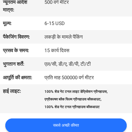
न्यूनतम आदेश
500 वर्ग मीटर
में
मात्रा:
मूल्य:
6-15 USD
कारखाना
पैकेजिंग विवरण:
लकड़ी के मामले पैकिंग
भ्रमण
प्रसव के समय:
15 कार्य दिवस
गुणवत्ता
भुगतान शर्तें:
एल/सी, डी/ए, डी/पी, टी/टी
नियंत्रण
आपूर्ति की क्षमता:
प्रति माह 500000 वर्ग मीटर
हाई लाइट:
,
100% शेड नेट टनल लाइट डेप्रिवेशन ग्रीनहाउस
संपर्क
,
एग्रीकल्चर ब्लैक फिल्म ग्रीनहाउस ब्लैकआउट
100% शेड नेट टनल ग्रीनहाउस ब्लैकआउट
करें
सबसे अच्छी कीमत