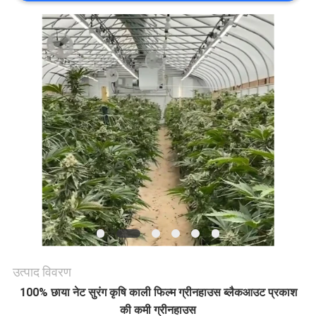
समाचार
साइट
मैप
गोपनीयता
नीति
उत्पाद विवरण
100% छाया नेट सुरंग कृषि काली फिल्म ग्रीनहाउस ब्लैकआउट प्रकाश
की कमी ग्रीनहाउस