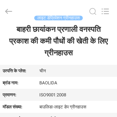
Baolida
Metal
Pipe
Fittings
लाइट डेप्रिवेशन ग्रीनहाउस
Manufacturing
Co.,
बाहरी छायांकन प्रणाली वनस्पति
घर
Ltd..
All
प्रकाश की कमी पौधों की खेती के लिए
Rights
Reserved.
उत्पादों
ग्रीनहाउस
वीआर
उत्पत्ति के प्लेस:
चीन
शो
ब्रांड नाम:
BAOLIDA
प्रमाणन:
ISO9001:2008
हमारे
मॉडल संख्या:
बाउलिडा-लाइट डेप ग्रीनहाउस
बारे