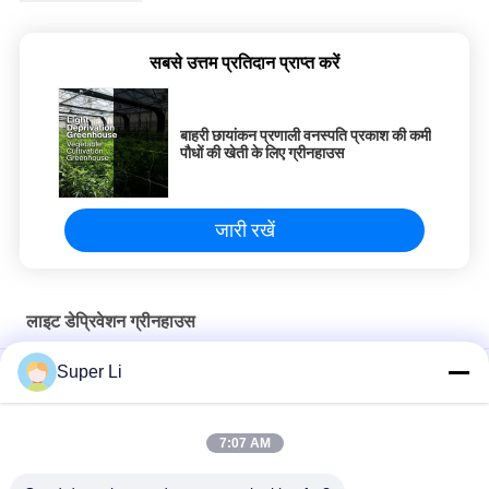
सबसे उत्तम प्रतिदान प्राप्त करें
बाहरी छायांकन प्रणाली वनस्पति प्रकाश की कमी
पौधों की खेती के लिए ग्रीनहाउस
जारी रखें
लाइट डेप्रिवेशन ग्रीनहाउस
Super Li
१०-१०० एम प्रकाश की कमी ग्रीनहाउस १००% छायांकन काली-सफेद फिल्म के साथ
100% डार्क आउट शेडिंग ऑटोमेटेड लाइट डेप्रिवेशन सिस्टम 30-45 फीट
7:07 AM
लंबाई 105 फीट 120 फीट 131 फीट ब्लैकआउट टार्प लाइट डेप्रिवेशन ग्रीनहाउस