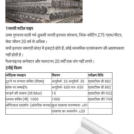
1जस्ती स्टील पाइप
उच्च गुणवत्ता वाली गर्म-डुबकी जस्ती इस्पात संरचना, जिंक-कोटिंग 275 ग्राम/मीटर,
सेवा जीवन 20 वर्ष से अधिक।
सभी इस्पात सामग्री क्षेत्र में इकट्ठे होते हैं, कोई माध्यमिक प्रसंस्करण की आवश्यकता
नहीं होती है।
गैल्वनाइज्ड कनेक्टर और फास्टनर 20 वर्षों तक जंग नहीं लगते।
2पीई फिल्म
यांत्रिक व्यवहार
विवरण
परीक्षण विधि
टूटने पर तन्यता शक्ति (पीएमए)
अनुदैर्ध्य: 33 अनुदैर्ध्य: 35
एएसटीएम डी 882
ब्रेक पर लम्बाई%
अनुदैर्ध्यः 600 पारः 650
एएसटीएम डी 882
फाड़ने की ताकत (Gf/Micr)
15
एएसटीएम डी1922
प्रभाव शक्ति (जी): 1000
1000
एएसटीएम डी1709
ऑप्टिकल प्रदर्शन: (आंतरिक मानक)
कुल प्रकाश पारगम्यताः ≥91
प्रकाश का अपवर्तनः ≤20