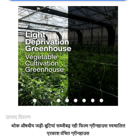
समाचार
साइट
मैप
गोपनीयता
नीति
उत्पाद विवरण
थोक औषधीय जड़ी-बूटियां सब्जी
बढ़ रही फिल्म ग्रीनहाउस स्वचालित
प्रकाश वंचित ग्रीनहाउस