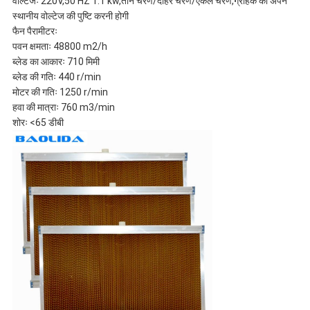
वोल्टेजः 220V,50 HZ 1.1 kw,तीन चरण/दोहरे चरण/एकल चरण,ग्राहक को अपने
स्थानीय वोल्टेज की पुष्टि करनी होगी
फैन पैरामीटरः
पवन क्षमताः 48800 m2/h
ब्लेड का आकारः 710 मिमी
ब्लेड की गतिः 440 r/min
मोटर की गतिः 1250 r/min
हवा की मात्राः 760 m3/min
शोरः <65 डीबी