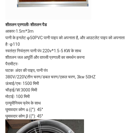
शीतलन प्रणालीः शीतलन पैड
आकारः1.5m*3m
पानी के इनलेट φ50PVC पानी पाइप को अपनाता है, और आउटलेट पाइप को अपनाता
हैः φ110
स्वतंत्र नियंत्रण पानी पंप 220v*1.5-5 KW के साथ
शीतलन जल आपूर्ति और वापसी प्रणाली का समर्थन करना
पैरामीटरः
घटकः अंदर की पाइप, पानी पंप
380V/220V,तीन चरण/डबल चरण/एकल चरण, 3kw 50HZ
ऊंचाई/एचः 1500 मिमी
चौड़ाई/W:3000 मिमी
मोटाईः 100 मिमी
एल्यूमीनियम फ्रेम के साथ
घुमावदार कोण α ((°): 45°
घुमावदार कोण β ((°): 45°