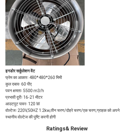
इनडोर सर्कुलेशन वेंट
फ्रेम का आकारः 480*480*260 मिमी
कुल दबावः 60 पीए
पवन क्षमताः 5500 m3/h
प्रभावी दूरीः 16-21 मीटर
आउटपुट पावरः 120 W
वोल्टेजः 220V,50HZ 1.2kw,तीन चरण/दोहरे चरण/एक चरण,ग्राहक को अपने
स्थानीय वोल्टेज की पुष्टि करनी होगी
Ratings& Review