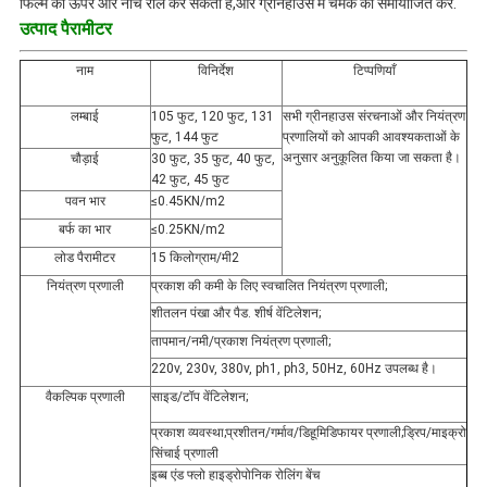
फिल्म को ऊपर और नीचे रोल कर सकता है,और ग्रीनहाउस में चमक को समायोजित करें.
उत्पाद पैरामीटर
नाम
विनिर्देश
टिप्पणियाँ
लम्बाई
105 फुट, 120 फुट, 131
सभी ग्रीनहाउस संरचनाओं और नियंत्रण
फुट, 144 फुट
प्रणालियों को आपकी आवश्यकताओं के
अनुसार अनुकूलित किया जा सकता है।
चौड़ाई
30 फुट, 35 फुट, 40 फुट,
42 फुट, 45 फुट
पवन भार
≤0.45KN/m2
बर्फ का भार
≤0.25KN/m2
लोड पैरामीटर
15 किलोग्राम/मी2
नियंत्रण प्रणाली
प्रकाश की कमी के लिए स्वचालित नियंत्रण प्रणाली;
शीतलन पंखा और पैड. शीर्ष वेंटिलेशन;
तापमान/नमी/प्रकाश नियंत्रण प्रणाली;
220v, 230v, 380v, ph1, ph3, 50Hz, 60Hz उपलब्ध है।
वैकल्पिक प्रणाली
साइड/टॉप वेंटिलेशन;
प्रकाश व्यवस्था;प्रशीतन/गर्माव/डिहूमिडिफायर प्रणाली;ड्रिप/माइक्रो
सिंचाई प्रणाली
इब्ब एंड फ्लो हाइड्रोपोनिक रोलिंग बेंच