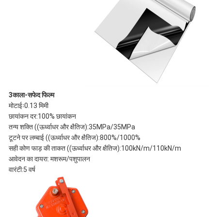
3काला-सफेद फिल्म
मोटाईः0.13 मिमी
छायांकन दर:100% छायांकन
तन्य शक्ति ((ऊर्ध्वाधर और क्षैतिज):35MPa/35MPa
टूटने पर लम्बाई ((ऊर्ध्वाधर और क्षैतिज):800%/1000%
सही कोण फाड़ की ताकत ((ऊर्ध्वाधर और क्षैतिज):100kN/m/110kN/m
आवेदन का दायरा: मशरूम/पशुपालन
वारंटी:5 वर्ष