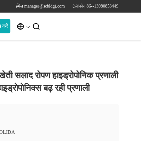
ईमेल manager@scbldgj.com
टेलीफोन 86--13980853449


 करें
न खेती सलाद रोपण हाइड्रोपोनिक प्रणाली
ाइड्रोपोनिक्स बढ़ रही प्रणाली
OLIDA