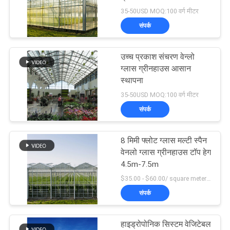
35-50USD MOQ:100 वर्ग मीटर
गोपनीयता
संपर्क
नीति
5
उच्च प्रकाश संचरण वेन्लो
गांजा ग्रीनहाउस
ग्लास ग्रीनहाउस आसान
स्थापना
35-50USD MOQ:100 वर्ग मीटर
संपर्क
8 मिमी फ्लोट ग्लास मल्टी स्पैन
96
वेनलो ग्लास ग्रीनहाउस टॉप हेग
4.5m-7.5m
सुरंग ग्रीनहाउस
$35.00 - $60.00/ square meter MOQ:200 वर्ग मीटर
संपर्क
हाइड्रोपोनिक सिस्टम वेजिटेबल