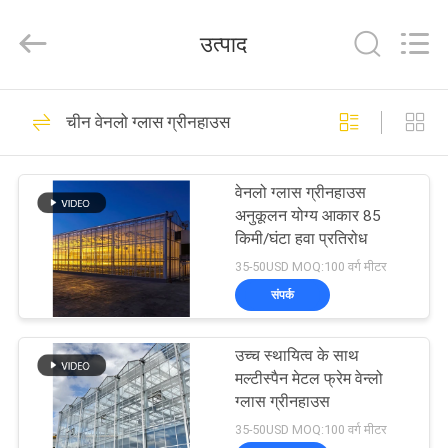
Metal
Pipe
Fittings
उत्पाद
Manufacturing
Co.,
Ltd..
All
घर
Rights
58
Reserved.
चीन वेनलो ग्लास ग्रीनहाउस
लाइट डेप्रिवेशन
उत्पादों
ग्रीनहाउस
वेनलो ग्लास ग्रीनहाउस
अनुकूलन योग्य आकार 85
वीआर
किमी/घंटा हवा प्रतिरोध
शो
35-50USD MOQ:100 वर्ग मीटर
संपर्क
90
हमारे
स्वचालित ब्लैकआउट
उच्च स्थायित्व के साथ
बारे
मल्टीस्पैन मेटल फ्रेम वेन्लो
ग्रीनहाउस
में
ग्लास ग्रीनहाउस
35-50USD MOQ:100 वर्ग मीटर