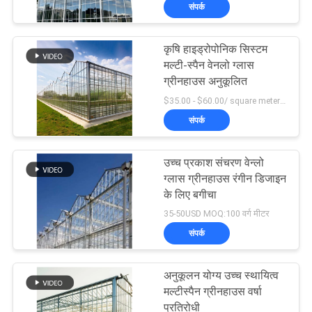
संपर्क
कारखाना
भ्रमण
कृषि हाइड्रोपोनिक सिस्टम
24
मल्टी-स्पैन वेनलो ग्लास
गुणवत्ता
ग्रीनहाउस अनुकूलित
पॉली कार्बोनेट ग्रीनहाउस
$35.00 - $60.00/ square meter MOQ:200 वर्ग मीटर
नियंत्रण
संपर्क
संपर्क
उच्च प्रकाश संचरण वेन्लो
करें
ग्लास ग्रीनहाउस रंगीन डिजाइन
के लिए बगीचा
23
35-50USD MOQ:100 वर्ग मीटर
समाचार
संपर्क
वाणिज्यिक ग्रीनहाउस
साइट
अनुकूलन योग्य उच्च स्थायित्व
मैप
मल्टीस्पैन ग्रीनहाउस वर्षा
प्रतिरोधी