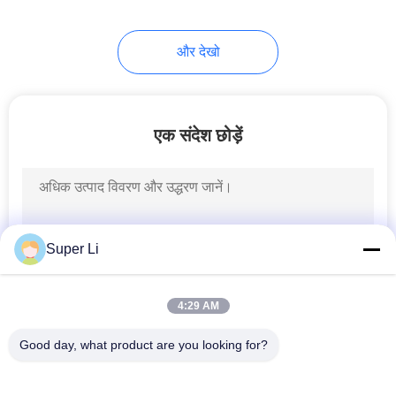
2
और देखो
ग्रीनहाउस इंटेलिजेंट
कंट्रोल सिस्टम
एक संदेश छोड़ें
2
Super Li
सिंचाई उर्वरक प्रणाली
4:29 AM
Good day, what product are you looking for?
लोकप्रिय श्रेणियां
सभी