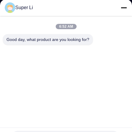
कारखाना
Super Li
भ्रमण
6:52 AM
गुणवत्ता
Good day, what product are you looking for?
नियंत्रण
संपर्क
करें
समाचार
साइट
कृषि सिंगल-स्पैन ब्लैक आउट ग्रीनहाउस ऑटोमेटेड लाइट डेप्रिवेशन
मैप
ब्लैकआउट ग्रीनहाउस