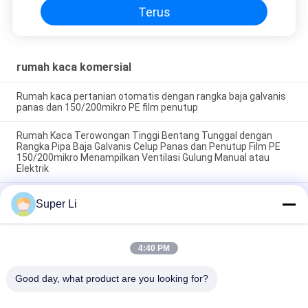
Terus
rumah kaca komersial
Rumah kaca pertanian otomatis dengan rangka baja galvanis
panas dan 150/200mikro PE film penutup
Rumah Kaca Terowongan Tinggi Bentang Tunggal dengan
Rangka Pipa Baja Galvanis Celup Panas dan Penutup Film PE
150/200mikro Menampilkan Ventilasi Gulung Manual atau
Elektrik
Rumah kaca terowongan berpanjangan tunggal tahan lama
Super Li
dengan rangka baja galvanis panas dan 150/200 mikron PE
film penutup dengan ventilasi manual atau listrik roll-up
4:40 PM
Bad Request
Semua
Good day, what product are you looking for?
Rumah Kaca 
Rumah Kaca 