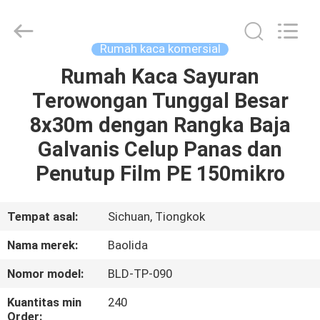
Baolida
Metal
Pipe
Fittings
Manufacturing
Rumah kaca komersial
Co.,
Ltd..
All
Rumah Kaca Sayuran
RUMAH
Rights
Reserved.
Terowongan Tunggal Besar
PRODUK
8x30m dengan Rangka Baja
Galvanis Celup Panas dan
PERTUNJUKAN
Penutup Film PE 150mikro
VR
Tempat asal:
Sichuan, Tiongkok
TENTANG
Nama merek:
Baolida
KAMI
Nomor model:
BLD-TP-090
TUR
Kuantitas min
240
Order: