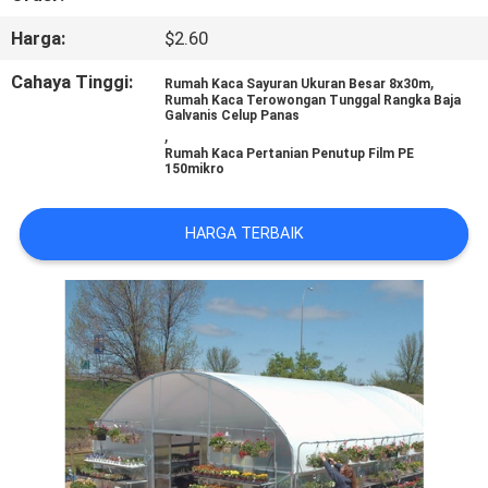
PABRIK
Harga:
$2.60
KONTROL
Cahaya Tinggi:
,
Rumah Kaca Sayuran Ukuran Besar 8x30m
Rumah Kaca Terowongan Tunggal Rangka Baja
KUALITAS
Galvanis Celup Panas
,
Rumah Kaca Pertanian Penutup Film PE
150mikro
HUBUNGI
KAMI
HARGA TERBAIK
BERITA
PETA
SITUS
KEBIJAKAN