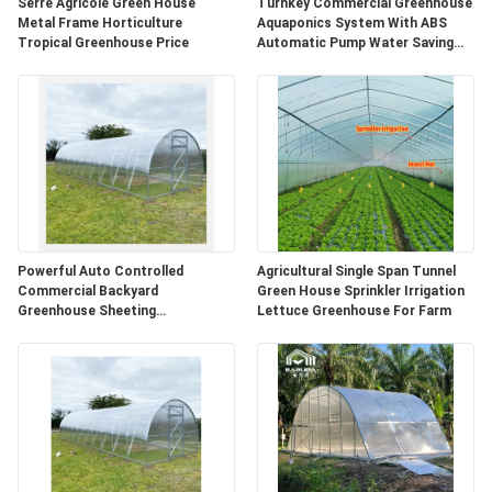
Serre Agricole Green House
Turnkey Commercial Greenhouse
Metal Frame Horticulture
Aquaponics System With ABS
품
Tropical Greenhouse Price
Automatic Pump Water Saving
Sustainable Aquaculture And
질
Hydroponics
관
리
연
Powerful Auto Controlled
Agricultural Single Span Tunnel
락
Commercial Backyard
Green House Sprinkler Irrigation
Greenhouse Sheeting
Lettuce Greenhouse For Farm
주
Polycarbonate
세
요