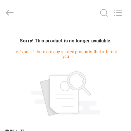
2023
-
2026
Sichuan
Baolida
Metal
Pipe
Fittings
집
Manufacturing
Co.,
Ltd..
Sorry! This product is no longer available.
All
Rights
제
Reserved.
Let's see if there are any related products that interest
you
품
VR
전
시
회