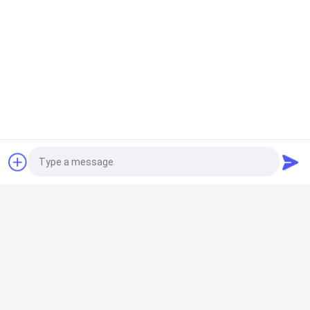
호
정
책
견적 요청
모든
광 부족 온실
자동 소등 온실
Photo
폴리카보네이트 온실
삼 온실
Video Call
Audio Call
터널 온실
벤로 그라스 온실