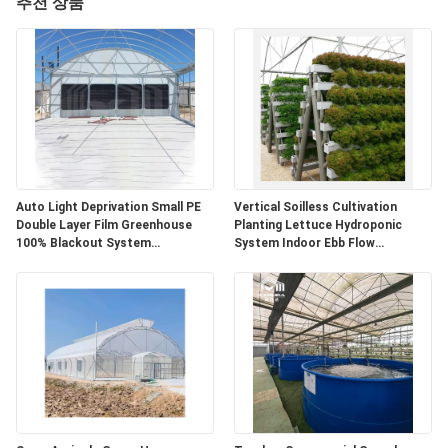
추천 상품
우
리
에
대
하
Auto Light Deprivation Small PE
Vertical Soilless Cultivation
여
Double Layer Film Greenhouse
Planting Lettuce Hydroponic
100% Blackout System
System Indoor Ebb Flow
Commercial Medicinal Plants and
Hydroponics Growing System
Mushroom
공
장
여
행