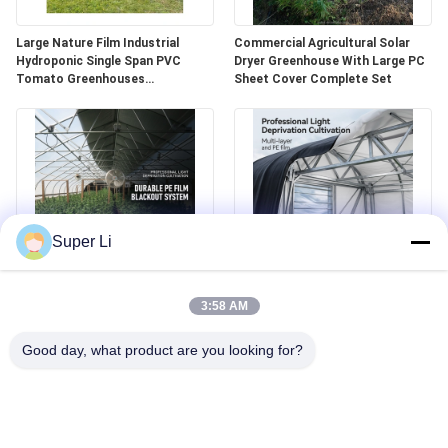
뉴
스
Large Nature Film Industrial
Commercial Agricultural Solar
Hydroponic Single Span PVC
Dryer Greenhouse With Large PC
Tomato Greenhouses
Sheet Cover Complete Set
Commercial
사
이
트
맵
Super Li
정전 체계를 가진 통기성 가벼운 박탈
알루미늄 합금 구조 빛 박탈 온실 정전
사
온실 300 평방 미터
체계 고도 2.8-5m
3:58 AM
생
Good day, what product are you looking for?
활
보