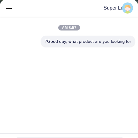
Super Li
تور
کارخانه
8:57 AM
Good day, what product are you looking for?
کنترل
کیفیت
با
ما
تماس
بگیرید
اخبار
گلخانه خشک کن هوشمند با صفحه PC و تهویه برای حفظ گیاهان
با کیفیت بالا