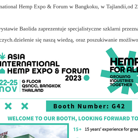
rnational Hemp Expo & Forum w Bangkoku, w Tajlandii,od 22
ystawie Baolida zaprezentuje specjalistyczne szklarni przezn
iczych.dzielenie się naszą wiedzą, oraz poszukiwanie możli