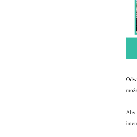
Odwi
może
Aby 
inte