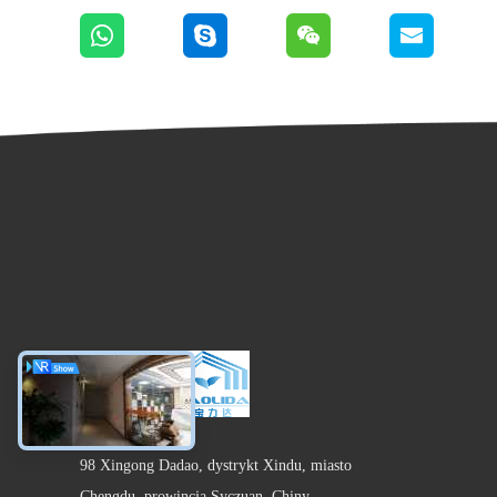
98 Xingong Dadao, dystrykt Xindu, miasto
Chengdu, prowincja Syczuan, Chiny