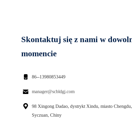
Skontaktuj się z nami w dowo
momencie

86--13980853449

manager@scbldgj.com

98 Xingong Dadao, dystrykt Xindu, miasto Chengdu,
Syczuan, Chiny