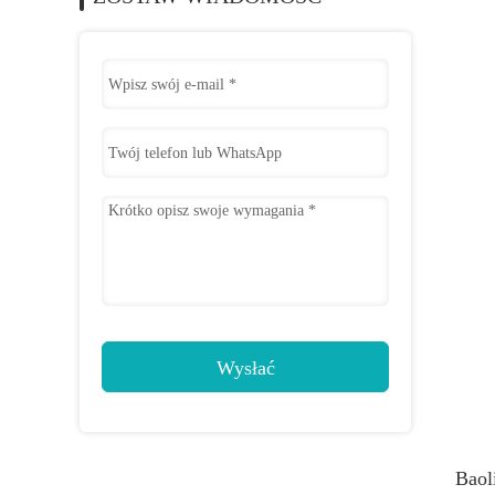
Wysłać
Baol