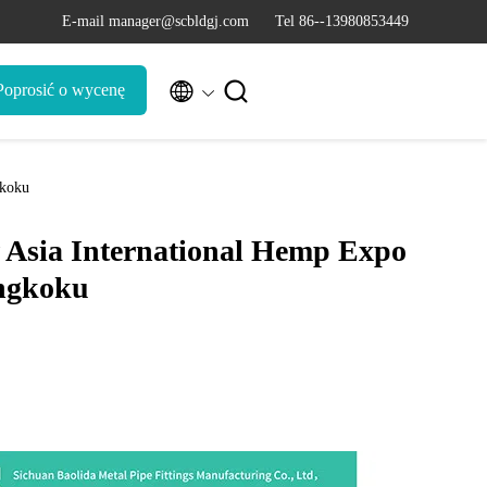
E-mail manager@scbldgj.com
Tel 86--13980853449


Poprosić o wycenę
gkoku
 Asia International Hemp Expo
ngkoku