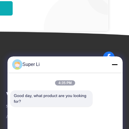
Super Li
4:35 PM
Wydarzenia
Good day, what product are you looking 
Poprosić o wycenę
for?
Sprawy
Tel 86--13980853449
Aktualności
Faks 86--13980853449