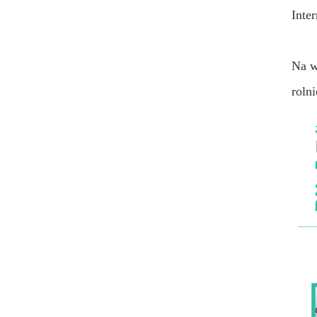
Inte
Na w
roln