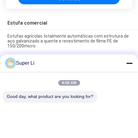
Estufa comercial
Estufas agrícolas totalmente automáticas com estrutura de
aço galvanizado a quente e revestimento de filme PE de
150/200micro
Estufa de Túnel Alto de Vão Único com Estrutura de Tubo de
Super Li
Aço Galvanizado a Quente e Cobertura de Filme de PE de
150/200micra com Ventilação Manual ou Elétrica de Rolo
Estufa Túnel de Vão Único Durável com Estrutura de Aço
9:56 AM
Galvanizado a Quente e Cobertura de Filme PE de 150/200
mícrons com Ventilação Manual ou Elétrica de Rolo
Good day, what product are you looking for?
Categorias populares
Todos
Estufa Clara Da 
Estufa Automática 
Privação
Do Escurecimento