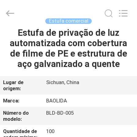
Baolida
Metal
Pipe
Fittings
Manufacturing
Estufa comercial
Co.,
Ltd..
All
Estufa de privação de luz
CASA
Rights
Reserved.
automatizada com cobertura
PRODUTOS
de filme de PE e estrutura de
aço galvanizado a quente
MOSTRA
DE
Lugar de
Sichuan, China
origem:
VR
Marca:
BAOLIDA
SOBRE
Número do
BLD-BD-005
modelo:
NÓS
Quantidade de
100