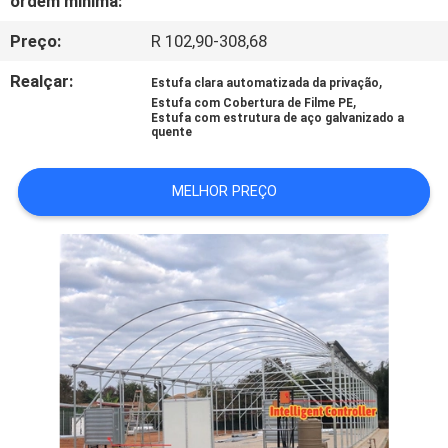
ordem mínima:
EXCURSÃO
Preço:
R 102,90-308,68
DA
FÁBRICA
Realçar:
,
Estufa clara automatizada da privação
,
Estufa com Cobertura de Filme PE
Estufa com estrutura de aço galvanizado a
quente
CONTROLE
DA
MELHOR PREÇO
QUALIDADE
CONTACTE-
NOS
NOTÍCIA
MAPA