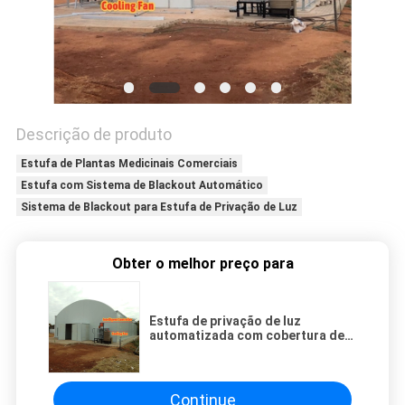
DO
SITE
POLÍTICA
Descrição de produto
DE
Estufa de Plantas Medicinais Comerciais
PRIVACIDADE
Estufa com Sistema de Blackout Automático
Sistema de Blackout para Estufa de Privação de Luz
Obter o melhor preço para
Estufa de privação de luz
automatizada com cobertura de
filme de PE e estrutura de aço
galvanizado a quente
Continue