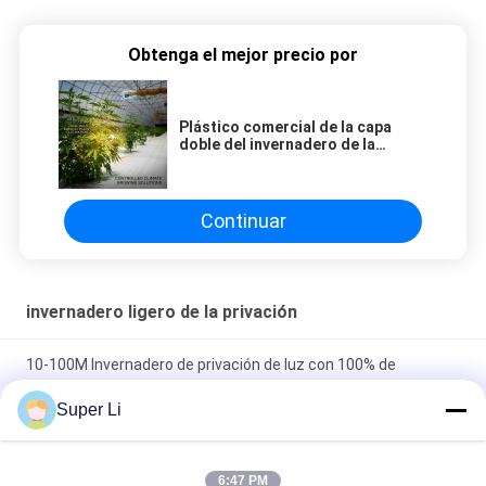
Obtenga el mejor precio por
Plástico comercial de la capa
doble del invernadero de la
privación ligera de las plantas
médicas que crecen
Continuar
invernadero ligero de la privación
10-100M Invernadero de privación de luz con 100% de
sombreado película en blanco y negro
Super Li
Sistema de privación de luz automatizado 100% Dark Out
Shading 30-45ft
6:47 PM