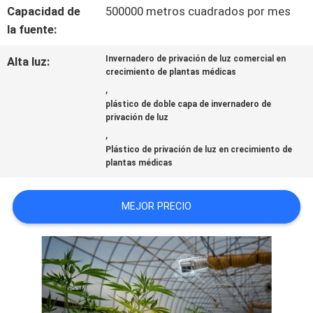
Capacidad de
500000 metros cuadrados por mes
ÉNTRENOS
la fuente:
EN
Invernadero de privación de luz comercial en
Alta luz:
crecimiento de plantas médicas
CONTACTO
,
plástico de doble capa de invernadero de
CON
privación de luz
,
Plástico de privación de luz en crecimiento de
NOTICIAS
plantas médicas
MEJOR PRECIO
MAPA
DEL
SITIO