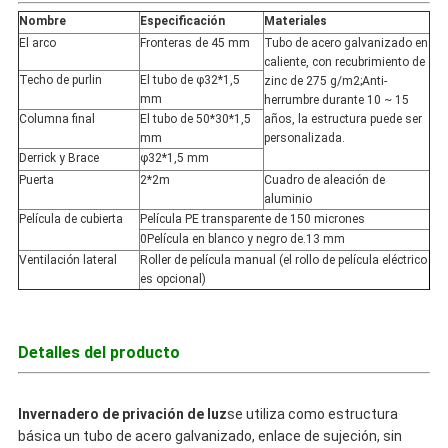
Nombre
Especificación
Materiales
El arco
Fronteras de 45 mm
Tubo de acero galvanizado en
caliente, con recubrimiento de
Techo de purlin
El tubo de φ32*1,5
zinc de 275 g/m2;Anti-
mm
herrumbre durante 10 ~ 15
Columna final
El tubo de 50*30*1,5
años, la estructura puede ser
mm
personalizada.
Derrick y Brace
φ32*1,5 mm
Puerta
2*2m
Cuadro de aleación de
aluminio
Película de cubierta
Película PE transparente de 150 micrones
0Película en blanco y negro de.13 mm
Ventilación lateral
Roller de película manual (el rollo de película eléctrico
es opcional)
Detalles del producto
Invernadero de privación de luz
se utiliza como estructura
básica un tubo de acero galvanizado, enlace de sujeción, sin