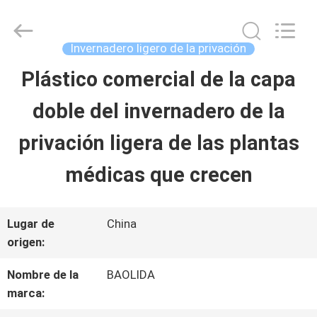
Sichuan
Baolida
Metal
Pipe
Invernadero ligero de la privación
Fittings
Manufacturing
Plástico comercial de la capa
HOGAR
Co.,
Ltd..
doble del invernadero de la
All
Rights
PRODUCTOS
Reserved.
privación ligera de las plantas
médicas que crecen
DEMOSTRACIÓN
DE
Lugar de
China
origen:
VR
Nombre de la
BAOLIDA
marca:
SOBRE