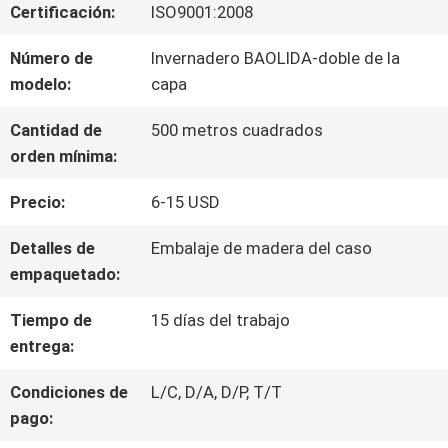
Certificación:
ISO9001:2008
NOSOTROS
Número de
Invernadero BAOLIDA-doble de la
modelo:
capa
VIAJE
Cantidad de
500 metros cuadrados
DE
orden mínima:
LA
Precio:
6-15 USD
FÁBRICA
Detalles de
Embalaje de madera del caso
empaquetado:
CONTROL
Tiempo de
15 días del trabajo
DE
entrega:
CALIDAD
Condiciones de
L/C, D/A, D/P, T/T
pago: