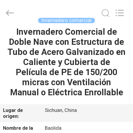
Baolida
Metal
Pipe
Fittings
Manufacturing
Invernadero comercial
Co.,
Ltd..
Invernadero Comercial de
HOGAR
All
Rights
Reserved.
Doble Nave con Estructura de
PRODUCTOS
Tubo de Acero Galvanizado en
Caliente y Cubierta de
DEMOSTRACIÓN
Película de PE de 150/200
DE
micras con Ventilación
VR
Manual o Eléctrica Enrollable
SOBRE
Lugar de
Sichuan, China
origen:
NOSOTROS
Nombre de la
Baolida