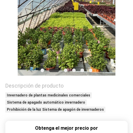
NOTICIAS
MAPA
DEL
SITIO
POLÍTICAS
DE
PRIVACIDAD
Descripción de producto
Invernadero de plantas medicinales comerciales
Sistema de apagado automático invernadero
Prohibición de la luz Sistema de apagón de invernaderos
Obtenga el mejor precio por