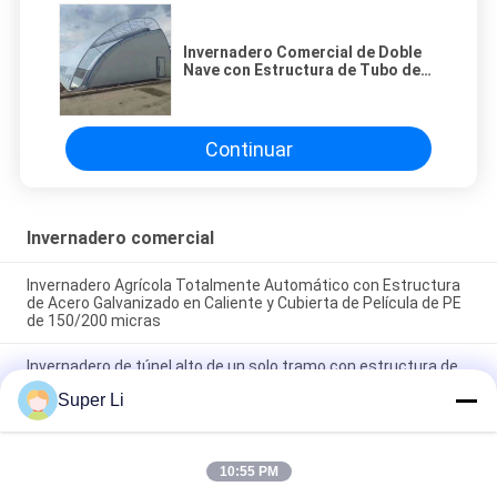
Invernadero Comercial de Doble
Nave con Estructura de Tubo de
Acero Galvanizado en Caliente y
Cubierta de Película de PE de
150/200 micras con Ventilación
Manual o Eléctrica Enrollable
Continuar
Invernadero comercial
Invernadero Agrícola Totalmente Automático con Estructura
de Acero Galvanizado en Caliente y Cubierta de Película de PE
de 150/200 micras
Invernadero de túnel alto de un solo tramo con estructura de
tubo de acero galvanizado en caliente y cubierta de película de
Super Li
PE de 150/200 micras con ventilación enrollable manual o
eléctrica
Invernadero de túnel duradero de una sola franja con marco de
10:55 PM
acero galvanizado en caliente y revestimiento de película de