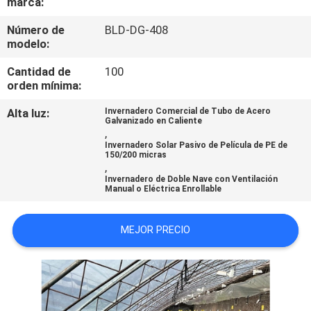
marca:
VIAJE
DE
Número de
BLD-DG-408
modelo:
LA
Cantidad de
100
FÁBRICA
orden mínima:
Alta luz:
Invernadero Comercial de Tubo de Acero
CONTROL
Galvanizado en Caliente
,
DE
Invernadero Solar Pasivo de Película de PE de
150/200 micras
,
CALIDAD
Invernadero de Doble Nave con Ventilación
Manual o Eléctrica Enrollable
ÉNTRENOS
MEJOR PRECIO
EN
CONTACTO
CON