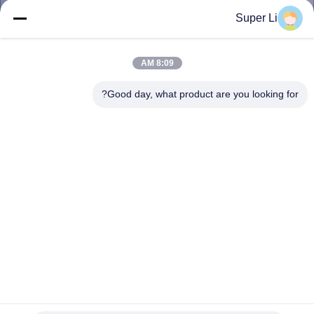
جولة
Super Li
في
المعمل
8:09 AM
Good day, what product are you looking for?
رقابة
جودة
اتصل
بنا
أخبار
خريطة
10-100M خضرة الحرمان من الضوء مع فيلم أبيض وأسود
الموقع