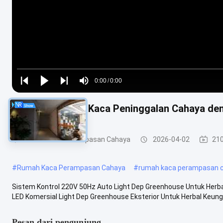
Loaded
:
0%
0:00
/
0:00
Play
Play
Play
Mute
Current
Duration
next
next
10-100M Rumah Kaca Peninggalan Cahaya den
Time
Rumah Kaca Perampasan Cahaya
2026-04-02
21
#
Rumah Kaca Perampasan Cahaya
#
rumah kaca perampasan 
Sistem Kontrol 220V 50Hz Auto Light Dep Greenhouse Untuk Her
LED Komersial Light Dep Greenhouse Eksterior Untuk Herbal Keungg
Pesan dari pengunjung