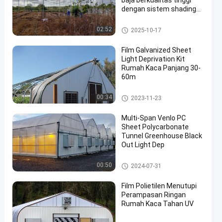
baja berkualitas tinggi
dengan sistem shading
dan kontrol suhu
Rumah kaca terowongan
02:52
2025-10-17
Film Galvanized Sheet
Light Deprivation Kit
Rumah Kaca Panjang 30-
60m
en
Rumah Kaca Perampasan Ca
00:34
2023-11-23
haya
Multi-Span Venlo PC
Sheet Polycarbonate
Tunnel Greenhouse Black
Out Light Dep
Rumah Kaca Polikarbonat
00:50
2024-07-31
Film Polietilen Menutupi
Perampasan Ringan
Rumah Kaca Tahan UV