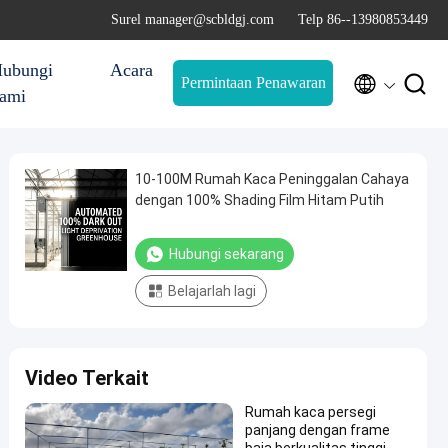
Surel manager@scbldgj.com
Telp 86--13980853449
ubungi
Acara


Permintaan Penawaran
ami
10-100M Rumah Kaca Peninggalan Cahaya
dengan 100% Shading Film Hitam Putih
Hubungi sekarang
Belajarlah lagi
Video Terkait
Rumah kaca persegi
panjang dengan frame