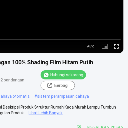
Auto
Picture-
Fullscre
in-
Picture
gan 100% Shading Film Hitam Putih
Hubungi sekarang
02 pandangan
Berbagi
cahaya otomatis
#
sistem perampasan cahaya
bal Deskripsi Produk Struktur Rumah Kaca Murah Lampu Tumbuh
ulan Produk ...
Lihat Lebih Banyak
TINGGALKAN PESAN