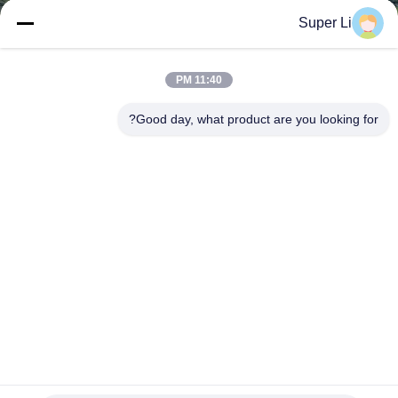
جولة
Super Li
في
المعمل
11:40 PM
Good day, what product are you looking for?
رقابة
جودة
اتصل
بنا
أخبار
خريطة
البيئة المسيطر عليها الدفيئة لتجفيف الأعشاب والخضروات مع
تصميم لوحة PC
الموقع