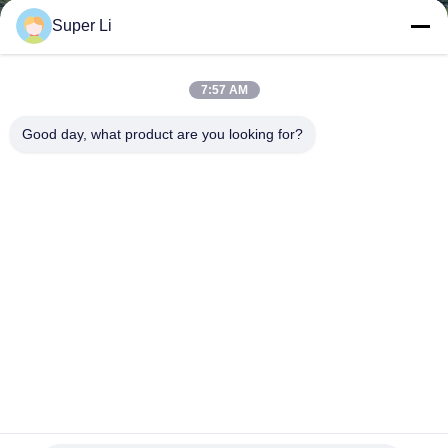
VỀ
Super Li
CHÚNG
TÔI
7:57 AM
Good day, what product are you looking for?
THAM
QUAN
NHÀ
MÁY
KIỂM
SOÁT
CHẤT
Nhà kính môi trường kiểm soát để sấy khô thảo mộc và rau
LƯỢNG
quả với thiết kế bảng PC