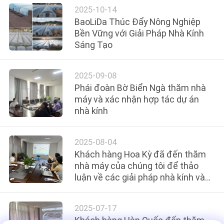
2025-10-14
LIÊN
BaoLiDa Thúc Đẩy Nông Nghiệp
HỆ
Bền Vững với Giải Pháp Nhà Kính
Sáng Tạo
CHÚNG
TÔI
2025-09-08
Phái đoàn Bờ Biển Ngà thăm nhà
TIN
máy và xác nhận hợp tác dự án
nhà kính
TỨC
2025-08-04
SƠ
Khách hàng Hoa Kỳ đã đến thăm
ĐỒ
nhà máy của chúng tôi để thảo
luận về các giải pháp nhà kính và
TRANG
thủy sản
WEB
2025-07-17
Khách hàng Hàn Quốc đến thăm