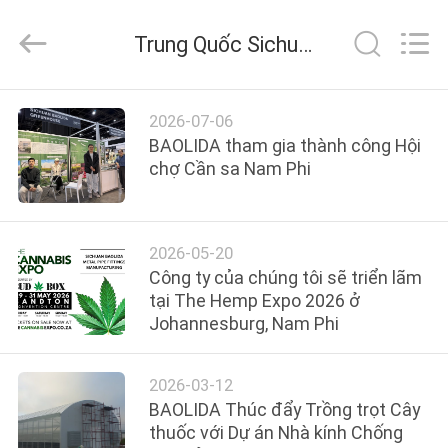
2026
Sichuan
Baolida
Trung Quốc Sichuan Baolida Metal Pipe Fittings Manufacturing Co., Ltd. tin tức công ty
Metal
Pipe
Fittings
Manufacturing
TRANG
Co.,
Ltd..
2026-07-06
All
CHỦ
Rights
BAOLIDA tham gia thành công Hội
Reserved.
chợ Cần sa Nam Phi
CÁC
SẢN
2026-05-20
PHẨM
Công ty của chúng tôi sẽ triển lãm
tại The Hemp Expo 2026 ở
Johannesburg, Nam Phi
CHƯƠNG
TRÌNH
2026-03-12
VR
BAOLIDA Thúc đẩy Trồng trọt Cây
thuốc với Dự án Nhà kính Chống