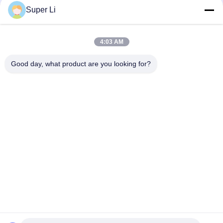
CHÍNH
nhà máy của chúng tôi để thảo
Super Li
luận về hợp tác nhà kính kiểm soát
SÁCH
ánh sáng
BẢO
4:03 AM
loading...
MẬT
Good day, what product are you looking for?
Danh mục phổ biến
Tất cả
các
Nhà Kính Thiếu Ánh 
Nhà Kính Mất Điện 
Sáng
Tự Động
Nhà Kính 
Nhà Kính Thương 
Polycarbonate
Mại
Nhà Kính Đường 
Nhà Kính Gai Dầu
Hầm
Nhà Kính Kính Venlo
Bàn Cán Nhà Kính