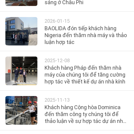
sáng ở Châu Phi
VỀ
CHÚNG
2026-01-15
TÔI
BAOLIDA đón tiếp khách hàng
Nigeria đến thăm nhà máy và thảo
luận hợp tác
THAM
QUAN
2025-12-08
NHÀ
Khách hàng Pháp đến thăm nhà
MÁY
máy của chúng tôi để tăng cường
hợp tác về thiết kế dự án nhà kính
KIỂM
2025-11-13
SOÁT
Khách hàng Cộng hòa Dominica
CHẤT
đến thăm công ty chúng tôi để
thảo luận về sự hợp tác dự án nhà
LƯỢNG
kính