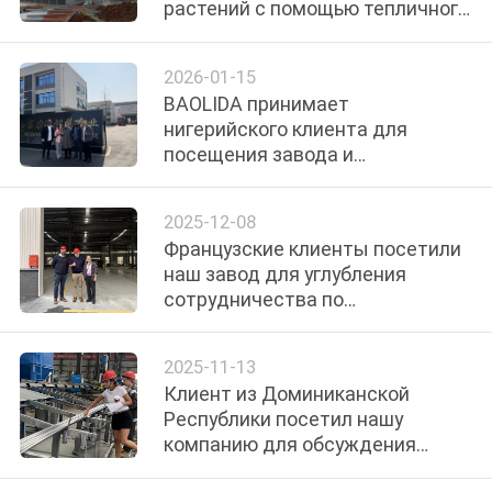
растений с помощью тепличного
ФАБРИКИ
проекта Blackout в Африке
2026-01-15
ПРОВЕРКА
BAOLIDA принимает
КАЧЕСТВА
нигерийского клиента для
посещения завода и
обсуждения сотрудничества
СВЯЖИТЕСЬ
2025-12-08
МЫ
Французские клиенты посетили
наш завод для углубления
НОВОСТИ
сотрудничества по
проектированию тепличных
проектов
КАРТА
2025-11-13
Клиент из Доминиканской
САЙТА
Республики посетил нашу
компанию для обсуждения
сотрудничества по проекту
ПОЛИТИКА