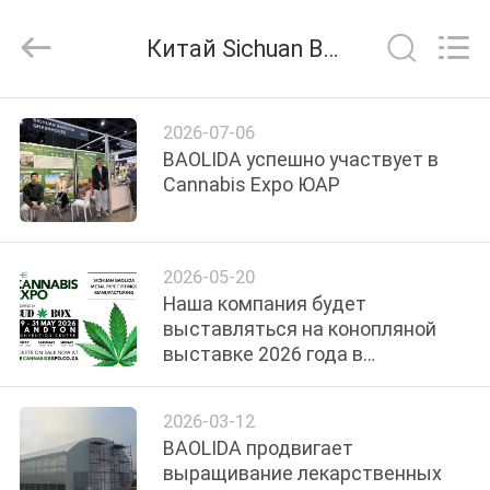
Metal
Pipe
Fittings
Китай Sichuan Baolida Metal Pipe Fittings Manufacturing Co., Ltd. Новости компании
Manufacturing
Co.,
Ltd..
All
ДОМ
Rights
Reserved.
2026-07-06
BAOLIDA успешно участвует в
ПРОДУКТЫ
Cannabis Expo ЮАР
ШОУ
2026-05-20
VR
Наша компания будет
выставляться на конопляной
выставке 2026 года в
О
Йоханнесбурге, Южная Африка
НАС
2026-03-12
BAOLIDA продвигает
ПУТЕШЕСТВИЕ
выращивание лекарственных