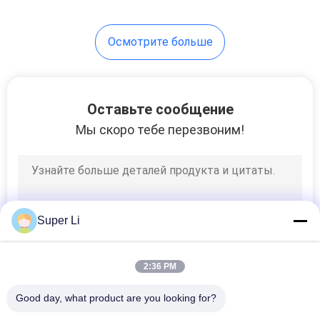
2
Осмотрите больше
Интеллектуальная
система
управления
Оставьте сообщение
Мы скоро тебе перезвоним!
теплицей
2
Оросительная
Super Li
система
удобрения
2:36 PM
Good day, what product are you looking for?