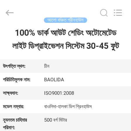
Baolida
Metal
Pipe
Fittings
আলো বঞ্চিত গ্রীনহাউস
Manufacturing
Co.,
100% ডার্ক আউট শেডিং অটোমেটেড
বাড়ি
Ltd..
All
লাইট ডিপ্রাইভেশন সিস্টেম 30-45 ফুট
Rights
Reserved.
পণ্য
উৎপত্তি স্থল:
চীন
ভিআর
পরিচিতিমুলক নাম:
BAOLIDA
শো
সাক্ষ্যদান:
ISO9001:2008
মডেল নম্বার:
বাওলিদা-হালকা ডিপ গ্রিনহাউস
আমাদের
ন্যূনতম চাহিদার
500 বর্গ মিটার
সম্পর্কে
পরিমাণ: