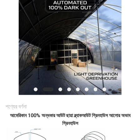
সাইটম্যাপ
গোপনীয়তা
নীতি
পণ্যের বর্ণনা
আমেরিকান 100% অন্ধকার আউট ছায়া ব্ল্যাকআউট গ্রিনহাউস আলোর অভাব
গ্রিনহাউস