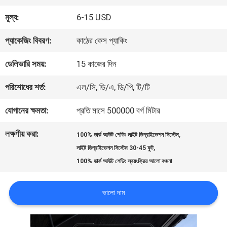
মূল্য:
6-15 USD
কারখানা
প্যাকেজিং বিবরণ:
কাঠের কেস প্যাকিং
ভ্রমণ
ডেলিভারি সময়:
15 কাজের দিন
মান
পরিশোধের শর্ত:
এল/সি, ডি/এ, ডি/পি, টি/টি
নিয়ন্ত্রণ
যোগানের ক্ষমতা:
প্রতি মাসে 500000 বর্গ মিটার
লক্ষণীয় করা:
,
100% ডার্ক আউট শেডিং লাইট ডিপ্রাইভেশন সিস্টেম
যোগাযোগ
,
লাইট ডিপ্রাইভেশন সিস্টেম 30-45 ফুট
100% ডার্ক আউট শেডিং স্বয়ংক্রিয় আলো বঞ্চনা
করুন
ভালো দাম
খবর