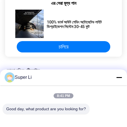
এর সেরা মূল্য পান
100% ডার্ক আউট শেডিং অটোমেটেড লাইট
ডিপ্রাইভেশন সিস্টেম 30-45 ফুট
চালিয়ে
আলো বঞ্চিত গ্রীনহাউস
Super Li
১০-১০০ এম লাইট ডিপ্রিভেশন গ্রিনহাউস ১০০% শ্যাডিং কালো-সাদা ফিল্ম সহ
8:41 PM
100% ডার্ক আউট শেডিং অটোমেটেড লাইট ডিপ্রাইভেশন সিস্টেম 30-45 ফুট
Good day, what product are you looking for?
দৈর্ঘ্য 105 ফুট 120 ফুট 131 ফুট ব্ল্যাকআউট টার্প লাইট বঞ্চিত গ্রীনহাউস শীর্ষ বায়ুচলাচল