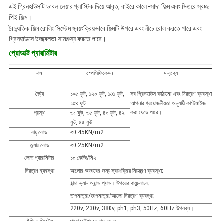
এই গ্রিনহাউসটি ডাবল লেয়ার প্লাস্টিক দিয়ে আবৃত, বাইরে কালো-সাদা ফিল্ম এবং ভিতরে স্বচ্ছ
পিই ফিল্ম।
বৈদ্যুতিক ফিল্ম রোলিং সিস্টেম স্বয়ংক্রিয়ভাবে ফিল্মটি উপরে এবং নীচে রোল করতে পারে এবং
গ্রিনহাউসে উজ্জ্বলতা সামঞ্জস্য করতে পারে।
প্রোডাক্ট প্যারামিটার
নাম
স্পেসিফিকেশন
মন্তব্য
দৈর্ঘ্য
১০৫ ফুট, ১২০ ফুট, ১৩১ ফুট,
সব গ্রিনহাউস কাঠামো এবং নিয়ন্ত্রণ ব্যবস্থা
১৪৪ ফুট
আপনার প্রয়োজনীয়তা অনুযায়ী কাস্টমাইজ
করা যেতে পারে।
প্রস্থ
৩০ ফুট, ৩৫ ফুট, ৪০ ফুট, ৪২
ফুট, ৪৫ ফুট
বায়ু লোড
≤0.45KN/m2
তুষার লোড
≤0.25KN/m2
লোড প্যারামিটার
১৫ কেজি/মি২
নিয়ন্ত্রণ ব্যবস্থা
আলোর অভাবের জন্য স্বয়ংক্রিয় নিয়ন্ত্রণ ব্যবস্থা;
ঠান্ডা ভ্যান অ্যান্ড প্যাড। উপরের বায়ুচলাচল;
তাপমাত্রা/তাপমাত্রা/আলো নিয়ন্ত্রণ ব্যবস্থা;
220v, 230v, 380v, ph1, ph3, 50Hz, 60Hz উপলব্ধ।
ঐচ্ছিক সিস্টেম
পাশের/উপরের বায়ুচলাচল;