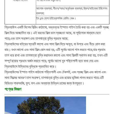
আলোক ব্যবস্থা; শীতল/গরম/অনুর্বন্ধক ব্যবস্থা; ড্রিপ/মাইক্রো ইরিগেশন
ব্যবস্থা;
ইব এন্ড ফ্লো হাইড্রোপনিক রোলিং বেঞ্চ।
গ্রিনহাউস একটি বিশেষ বিল্ডিং কাঠামো, অভ্যন্তর ইস্পাত পাইপ তৈরি করা হয় এবং একটি স্বচ্ছ
ফিল্ম দিয়ে আচ্ছাদিত হয়। এই ধরনের ফিল্ম ভাল স্বচ্ছতা আছে, যা সূর্যালোক মাধ্যমে যেতে
পারে,এবং তাপ সংরক্ষণ এবং তাপমাত্রা বৃদ্ধি প্রভাব আছে.
গ্রিনহাউসের বাইরের স্তরটি কালো এবং সাদা ফিল্ম দিয়ে আবৃত, যা উপরে এবং নীচে রোল করা
যায়। যখন কালো এবং সাদা ফিল্ম রোল করা হয়, এটি সূর্যের আলো পাস করতে পারে,যার প্রভাব
তাপ ধরে রাখা এবং তাপমাত্রা বৃদ্ধি করাযখন কালো এবং সাদা ফিল্মটি স্থাপন করা হয়, তখন এটি
সম্পূর্ণ ছায়ার প্রভাব অর্জন করতে পারে, সূর্যের আলো খুব শক্তিশালী হতে বাধা দেয় এবং
গ্রিনহাউসে উদ্ভিদের বৃদ্ধিকে প্রভাবিত করে।
গ্রিনহাউসের ইস্পাত পাইপ কাঠামো শক্তিশালী এবং টেকসই, এবং স্বচ্ছ ফিল্ম এবং কালো এবং
সাদা ফিল্মের আবরণ তাপ সংরক্ষণ, তাপমাত্রা বৃদ্ধি এবং ছায়ায় ভূমিকা পালন করতে পারে.এটি
বিভিন্ন শাকসবজি, ফুল, ফল এবং অন্যান্য উদ্ভিদ চাষের জন্য উপযুক্ত।
পণ্যের বিবরণ