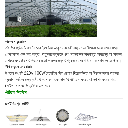
পাশের বায়ুচলাচল
এই গ্রিনহাউসটি প্লাস্টিকের ফিল্ম দিয়ে আবৃত এবং দুটি বায়ুচলাচল সিস্টেম উভয় পক্ষের মধ্যে
পোকামাকড় নেট দিয়ে আবৃত।বায়ুচলাচল বুঝতে এবং গ্রিনহাউস তাপমাত্রা সামঞ্জস্য, যা উদ্ভিদ,
মাশরুম এবং ঔষধি উদ্ভিদের মতো ফসলের জন্য উপযুক্ত চাষের পরিবেশ সরবরাহ করতে পারে।
শীর্ষ বায়ুচলাচল রোলার
উপরের অংশটি 220V, 100W বৈদ্যুতিক ফিল্ম রোলার দিয়ে সজ্জিত, যা গ্রিনহাউসের ছায়াময়
প্রভাব অর্জনের জন্য পৃষ্ঠের উপর কালো এবং সাদা ফিল্মটি রোল করতে বা স্থাপন করতে পারে।
(সাইড রোলারও বৈদ্যুতিক হতে পারে).
ঐচ্ছিক সিস্টেম
এলইডি গ্রো লাইট