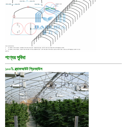
পণ্যের সুবিধা
১০০% ব্ল্যাকআউট গ্রিনহাউস