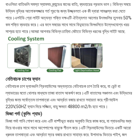
বাওলিডা বাতিগুলি সমস্ত স্যামসাং ব্র্যান্ডের মানের বাতি, ব্যবহারের প্রভাব ভাল। বিভিন্ন সময়ে
উদ্ভিদ বৃদ্ধির আলোকসজ্জার শর্ত পূরণের জন্য উজ্জ্বলতা এক কী দ্বারা সামঞ্জস্য করা যেতে
পারে।এলইডি গ্রো লাইট অত্যন্ত শক্তি দক্ষএটি ঐতিহ্যগত আলোর উৎসগুলির তুলনায় 50%
কম শক্তি ব্যবহার করে। এর ফলে সময়ের সাথে সাথে বিদ্যুতের বিলগুলিতে উল্লেখযোগ্য খরচ
সাশ্রয় হতে পারে।আমরা আপনার বিভিন্ন চাহিদা মেটাতে বিভিন্ন ধরনের বৃদ্ধি লাইট আছে.
নেতিবাচক চাপের ফ্যান
নেতিবাচক চাপ ভ্যানগুলি গ্রিনহাউসের অভ্যন্তরে নেতিবাচক চাপ তৈরি করে, যা ভেন্ট বা
ল্যাভারের মতো খোলার মাধ্যমে তাজা বাতাস আকর্ষণ করে।এটি বাতাসের সঞ্চালন এবং উদ্ভিদের
বৃদ্ধির জন্য সর্বোত্তম তাপমাত্রা এবং আর্দ্রতা বজায় রাখতে সহায়তা করে.গ্রীণহাউস
220V,50HZ ফ্যান দিয়ে সজ্জিত, বায়ু ক্ষমতা 48800 m2/h হতে পারে।
ভিজা পর্দা (কুলিং প্যাড)
ভিজা পর্দা পানি শোষণ করে এবং এটি বাষ্পীভূত করার অনুমতি দিয়ে কাজ করে, যা প্যাডগুলির মধ্য
দিয়ে যাওয়ার সাথে সাথে আশেপাশের বায়ুকে শীতল করে।এটি গ্রিনহাউসের ভিতরে একটি আরো
ধ্রুবক তাপমাত্রা এবং আর্দ্রতা স্তর বজায় রাখতে সাহায্য করে. উপাদানঃ ভিতরে পাইপ, জল