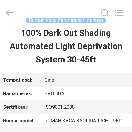
Sichuan
Baolida
Metal
Pipe
Rumah Kaca Perampasan Cahaya
Fittings
Manufacturing
100% Dark Out Shading
RUMAH
Co.,
Ltd..
All
Automated Light Deprivation
Rights
Reserved.
PRODUK
System 30-45ft
PERTUNJUKAN
Tempat asal:
Cina
VR
Nama merek:
BAOLIDA
Sertifikasi:
ISO9001:2008
TENTANG
Nomor model:
RUMAH KACA BAOLIDA-LIGHT DEP
KAMI