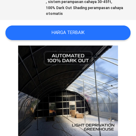
,
,
sistem perampasan cahaya 30-45ft
100% Dark Out Shading perampasan cahaya
PETA
otomatis
SITUS
HARGA TERBAIK
KEBIJAKAN
PRIBADI