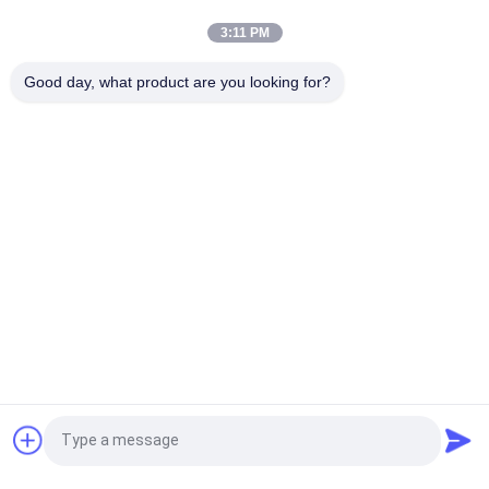
वेंटिलेशन की सुविधा है
3:11 PM
टिकाऊ एकल-स्पैन सुरंग ग्रीनहाउस गर्म डुबकी जस्ती इस्पात फ्रेम और 150/200
Good day, what product are you looking for?
माइक्रोन पीई फिल्म कवरिंग के साथ मैनुअल या इलेक्ट्रिक रोल-अप वेंटिलेशन के साथ
लोकप्रिय श्रेणियां
सभी
लाइट डेप्रिवेशन 
स्वचालित ब्लैकआउट 
ग्रीनहाउस
ग्रीनहाउस
पॉली कार्बोनेट ग्रीनहाउस
वाणिज्यिक ग्रीनहाउस
गांजा ग्रीनहाउस
सुरंग ग्रीनहाउस
वेनलो ग्लास ग्रीनहाउस
ग्रीनहाउस रोलिंग टेबल्स
एक बोली का अनुरोध