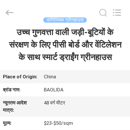
Baolida
Metal
Pipe
Fittings
वाणिज्यिक ग्रीनहाउस
Manufacturing
Co.,
उच्च गुणवत्ता वाली जड़ी-बूटियों के
घर
Ltd..
All
Rights
संरक्षण के लिए पीसी बोर्ड और वेंटिलेशन
Reserved.
उत्पादों
के साथ स्मार्ट ड्राईंग ग्रीनहाउस
वीआर
Place of Origin:
China
शो
ब्रांड नाम:
BAOLIDA
न्यूनतम आदेश
48 वर्ग मीटर
हमारे
मात्रा:
बारे
मूल्य:
$23-$50/sqm