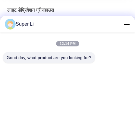
लाइट डेप्रिवेशन ग्रीनहाउस
Super Li
१०-१०० एम प्रकाश की कमी ग्रीनहाउस १००% छायांकन काली-सफेद फिल्म के साथ
100% डार्क आउट शेडिंग ऑटोमेटेड लाइट डेप्रिवेशन सिस्टम 30-45 फीट
12:14 PM
लंबाई 105 फीट 120 फीट 131 फीट ब्लैकआउट टार्प लाइट डेप्रिवेशन ग्रीनहाउस
Good day, what product are you looking for?
टॉप वेंटिलेशन
लोकप्रिय श्रेणियां
सभी
लाइट डेप्रिवेशन 
स्वचालित ब्लैकआउट 
ग्रीनहाउस
ग्रीनहाउस
पॉली कार्बोनेट ग्रीनहाउस
वाणिज्यिक ग्रीनहाउस