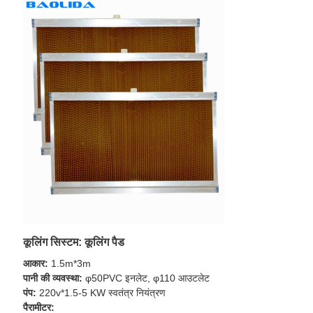
कूलिंग सिस्टम: कूलिंग पैड
आकार:
1.5m*3m
पानी की व्यवस्था:
φ50PVC इनलेट, φ110 आउटलेट
पंप:
220v*1.5-5 KW स्वतंत्र नियंत्रण
पैरामीटर: