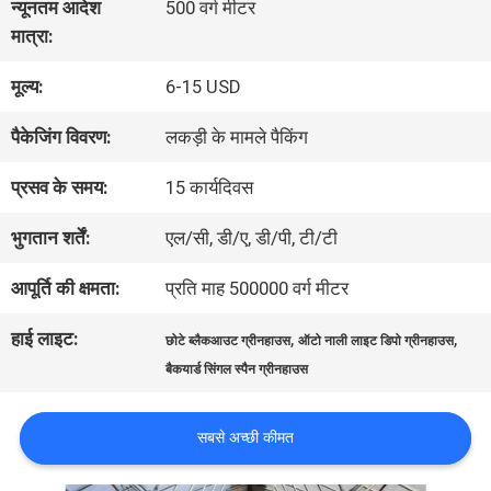
न्यूनतम आदेश
500 वर्ग मीटर
में
मात्रा:
मूल्य:
6-15 USD
कारखाना
पैकेजिंग विवरण:
लकड़ी के मामले पैकिंग
भ्रमण
प्रसव के समय:
15 कार्यदिवस
गुणवत्ता
भुगतान शर्तें:
एल/सी, डी/ए, डी/पी, टी/टी
नियंत्रण
आपूर्ति की क्षमता:
प्रति माह 500000 वर्ग मीटर
हाई लाइट:
,
,
छोटे ब्लैकआउट ग्रीनहाउस
ऑटो नाली लाइट डिपो ग्रीनहाउस
संपर्क
बैकयार्ड सिंगल स्पैन ग्रीनहाउस
करें
सबसे अच्छी कीमत