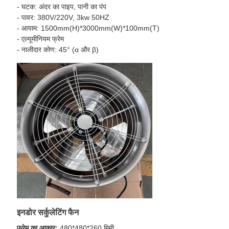
- घटक: अंदर का पाइप, पानी का पंप
- पावर: 380V/220V, 3kw 50HZ
- आयाम: 1500mm(H)*3000mm(W)*100mm(T)
- एल्यूमीनियम फ्रेम
- नालीदार कोण: 45° (α और β)
इनडोर सर्कुलेटिंग फैन
फ्रेम का आकार:
480*480*260 मिमी