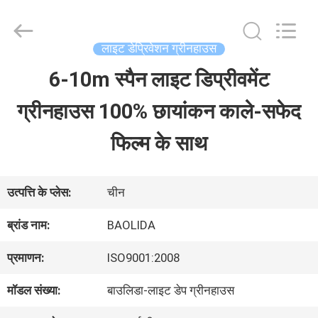
Baolida
Metal
Pipe
Fittings
लाइट डेप्रिवेशन ग्रीनहाउस
Manufacturing
Co.,
6-10m स्पैन लाइट डिप्रीवमेंट
घर
Ltd..
All
ग्रीनहाउस 100% छायांकन काले-सफेद
Rights
Reserved.
उत्पादों
फिल्म के साथ
वीआर
उत्पत्ति के प्लेस:
चीन
शो
ब्रांड नाम:
BAOLIDA
प्रमाणन:
ISO9001:2008
हमारे
मॉडल संख्या:
बाउलिडा-लाइट डेप ग्रीनहाउस
बारे