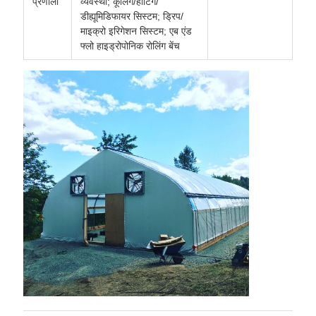
प्रणाली
व्यवस्था; कूलिंग/हीटिंग/
डीह्यूमिडिफायर सिस्टम; ड्रिप/
माइक्रो इरिगेशन सिस्टम; एब एंड
फ्लो हाइड्रोपोनिक रोलिंग बेंच