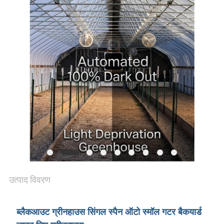
समाचार
साइट
मैप
गोपनीयता
नीति
उत्पाद विवरण
ब्लैकआउट ग्रीनहाउस सिंगल स्पैन ऑटो स्मॉल गटर बैकयार्ड