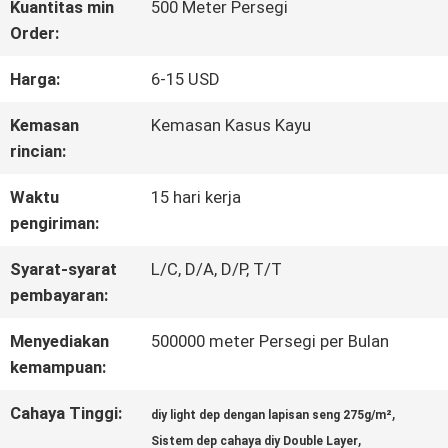
Kuantitas min
500 Meter Persegi
Order:
TUR
Harga:
6-15 USD
PABRIK
Kemasan
Kemasan Kasus Kayu
rincian:
KONTROL
Waktu
15 hari kerja
KUALITAS
pengiriman:
Syarat-syarat
L/C, D/A, D/P, T/T
HUBUNGI
pembayaran:
KAMI
Menyediakan
500000 meter Persegi per Bulan
kemampuan:
BERITA
Cahaya Tinggi:
,
diy light dep dengan lapisan seng 275g/m²
,
Sistem dep cahaya diy Double Layer