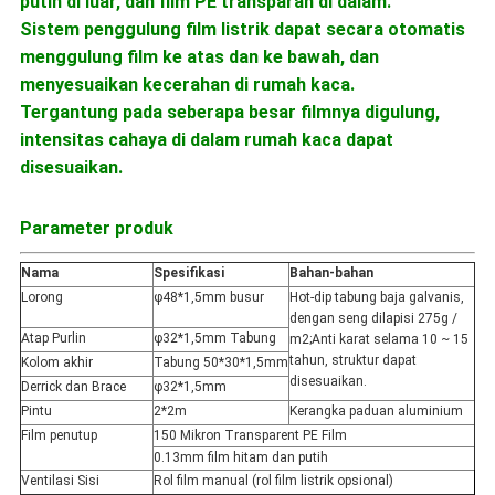
putih di luar, dan film PE transparan di dalam.
Sistem penggulung film listrik dapat secara otomatis
menggulung film ke atas dan ke bawah, dan
menyesuaikan kecerahan di rumah kaca.
Tergantung pada seberapa besar filmnya digulung,
intensitas cahaya di dalam rumah kaca dapat
disesuaikan.
Parameter produk
Nama
Spesifikasi
Bahan-bahan
Lorong
φ48*1,5mm busur
Hot-dip tabung baja galvanis,
dengan seng dilapisi 275g /
Atap Purlin
φ32*1,5mm Tabung
m2;Anti karat selama 10 ~ 15
tahun, struktur dapat
Kolom akhir
Tabung 50*30*1,5mm
disesuaikan.
Derrick dan Brace
φ32*1,5mm
Pintu
2*2m
Kerangka paduan aluminium
Film penutup
150 Mikron Transparent PE Film
0.13mm film hitam dan putih
Ventilasi Sisi
Rol film manual (rol film listrik opsional)