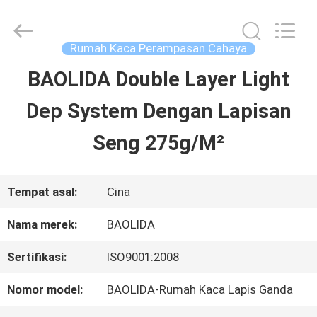
Sichuan
Baolida
Metal
Pipe
Rumah Kaca Perampasan Cahaya
Fittings
Manufacturing
BAOLIDA Double Layer Light
RUMAH
Co.,
Ltd..
All
Dep System Dengan Lapisan
Rights
Reserved.
PRODUK
Seng 275g/M²
PERTUNJUKAN
Tempat asal:
Cina
VR
Nama merek:
BAOLIDA
Sertifikasi:
ISO9001:2008
TENTANG
Nomor model:
BAOLIDA-Rumah Kaca Lapis Ganda
KAMI