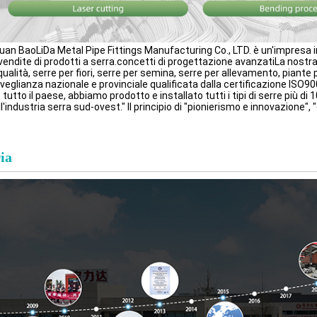
uan BaoLiDa Metal Pipe Fittings Manufacturing Co., LTD. è un'impresa in
 vendite di prodotti a serra.concetti di progettazione avanzatiLa nostra
qualità, serre per fiori, serre per semina, serre per allevamento, piante 
veglianza nazionale e provinciale qualificata dalla certificazione ISO90
tutto il paese, abbiamo prodotto e installato tutti i tipi di serre più di 
l'industria serra sud-ovest." Il principio di "pionierismo e innovazione", "
ia