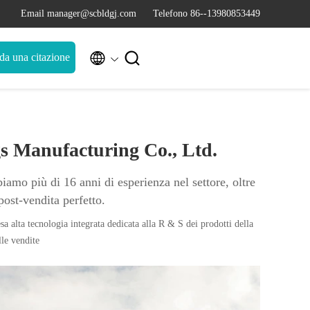
Email manager@scbldgj.com
Telefono 86--13980853449


da una citazione
gs Manufacturing Co., Ltd.
amo più di 16 anni di esperienza nel settore, oltre
post-vendita perfetto.
 alta tecnologia integrata dedicata alla R & S dei prodotti della
lle vendite