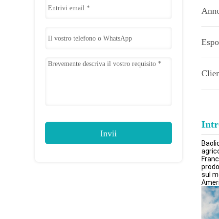
Anno 
Espo
Clien
Int
Invii
Baoli
agric
Franc
prodo
sul m
Ameri