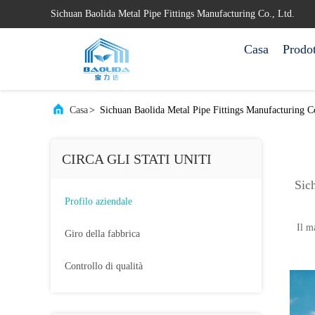
Sichuan Baolida Metal Pipe Fittings Manufacturing Co., Ltd.
Casa
Prodot
Casa
>
Sichuan Baolida Metal Pipe Fittings Manufacturing Co
CIRCA GLI STATI UNITI
Sic
Profilo aziendale
Il m
Giro della fabbrica
Controllo di qualità