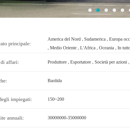
America del Nord , Sudamerica , Europa occide
ato principale:
, Medio Oriente , L'Africa , Oceania , In tut
di affari:
Produttore , Esportatore , Società per azioni 
he:
Baolida
degli impiegati:
150~200
ite annuali:
30000000-35000000