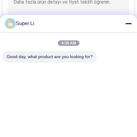
Super Li
4:30 AM
Good day, what product are you looking for?
Popüler Kategoriler
Tüm
Işık Yoksunluğu 
Otomatik Karartma 
Serası
Sera
Polikarbonat Sera
Ticari Sera
Kenevir Serası
Tünel Serası