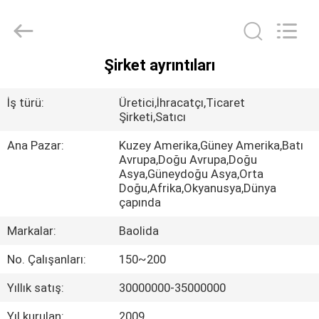
Metal
Pipe
Fittings
Manufacturing
Co.,
Ltd..
Şirket ayrıntıları
All
EV
Rights
Reserved.
İş türü:
Üretici,İhracatçı,Ticaret
ÜRÜNLER
Şirketi,Satıcı
Ana Pazar:
Kuzey Amerika,Güney Amerika,Batı
Avrupa,Doğu Avrupa,Doğu
SG
Asya,Güneydoğu Asya,Orta
GÖSTERISI
Doğu,Afrika,Okyanusya,Dünya
çapında
Markalar:
Baolida
HAKKIMIZDA
No. Çalışanları:
150~200
FABRIKA
Yıllık satış:
30000000-35000000
TURU
Yıl kurulan:
2009