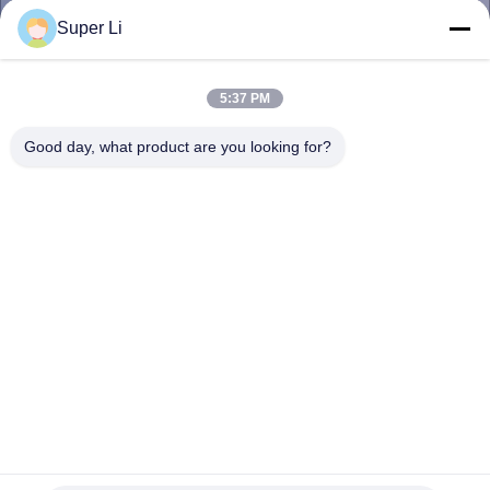
GIRO
Super Li
DELLA
FABBRICA
5:37 PM
Good day, what product are you looking for?
CONTROLLO
DI
QUALITÀ
CONTATTICI
NOTIZIE
MAPPA
Serra a 6-10 metri di lunghezza con film bianco e nero a
100% di ombra
DEL