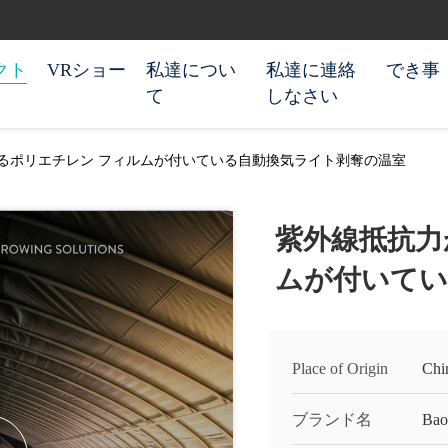
クト
VRショー
私達につい
私達に連絡
でき事
て
しなさい
るポリエチレン フィルムが付いている自動換気ライト剥奪の温室
紫外線抵抗力
ムが付いてい
Place of Origin
Chi
ブランド名
Bao