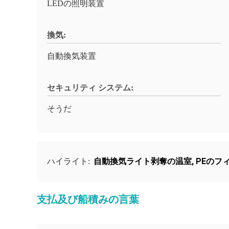
LEDの照明装置
換気:
自動換気装置
セキュリティ システム:
そうだ
自動換気ライト剥奪の温室
,
PEのフ
ハイライト:
支払及び船積みの言葉