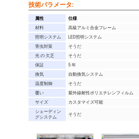
技術パラメータ:
属性
仕様
材料
高級アルミ合金フレーム
照明システム
LED照明システム
害虫対策
そうだ
光 の 欠乏
そうだ
保証
5 年
換気
自動換気システム
温度制御
そうだ
覆い
紫外線耐性ポリエチレンフィルム
サイズ
カスタマイズ可能
シェーディン
そうだ
グシステム