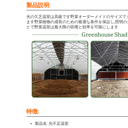
製品説明:
光の欠乏温室は高級です
野菜
オーダーメイドのサイズで
ます
野菜
植物の成長のための最適な条件を保証し,照明
とで
野菜
温室は最大限の収穫と効率を可能にします
特徴:
製品名: 光不足温室