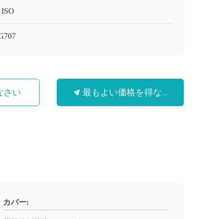
 ISO
G707
最もよい価格を得なさい
なさい
カバー: