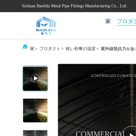
Sichuan Baolida Metal Pipe Fittings Manufacturing Co., Ltd.
家
プロダ
家
>
プロダクト
>
軽い剥奪の温室
>
紫外線抵抗力があ