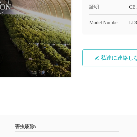
証明
CE,
Model Number
LD
私達に連絡し
害虫駆除: