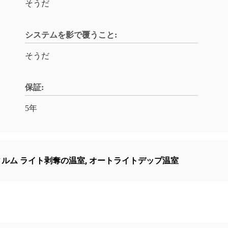
そうだ
システムを影で覆うこと:
そうだ
保証:
5年
ィルム ライト剥奪の温室
,
オートライトデップ温室