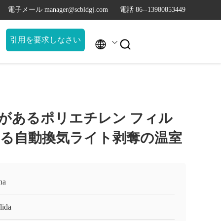
電子メール manager@scbldgj.com
電話 86--13980853449
引用を要求しなさい


があるポリエチレン フィル
る自動換気ライト剥奪の温室
na
lida