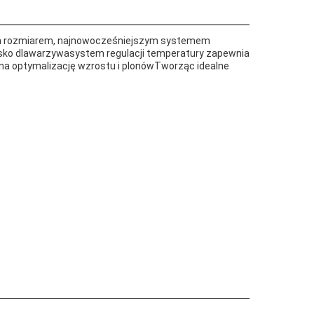
wym rozmiarem, najnowocześniejszym systemem
sko dla
warzywa
system regulacji temperatury zapewnia
 na optymalizację wzrostu i plonówTworząc idealne