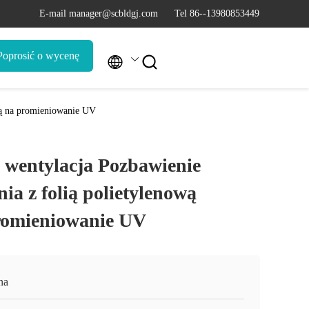
E-mail manager@scbldgj.com
Tel 86--13980853449
Poprosić o wycenę


ną na promieniowanie UV
wentylacja Pozbawienie
nia z folią polietylenową
romieniowanie UV
na