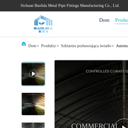
Sichuan Baolida Metal Pipe Fittings Manufacturing Co., Ltd.
Dom
Produ
Dom
>
Produkty
>
Szklarnia pozbawiająca światło
>
Automa