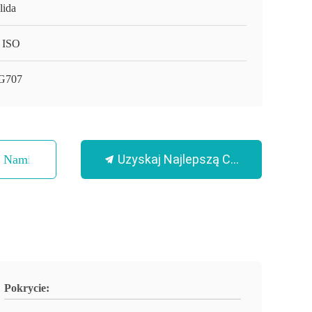
lida
 ISO
G707
Uzyskaj Najlepszą Cenę
Z Nami
Pokrycie: