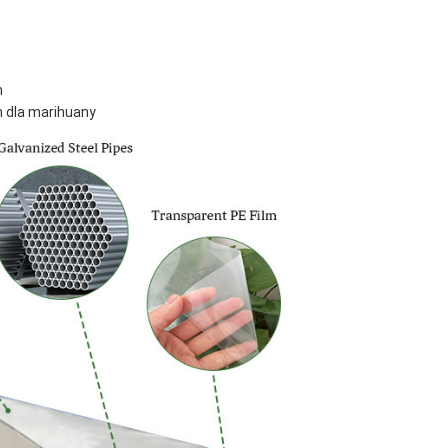
m
ch dla marihuany