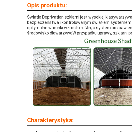
Opis produktu:
Światło Deprivation szklarni jest wysokiej klasy
warzyw
bezpieczeństwa i kontrolowanym światłem systemem cie
optymalne warunki wzrostu roślin, a system pozbawieni
środowisko dla
warzywa
W przypadku uprawy, szklarni 
Charakterystyka: