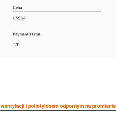
Cena
US$3-7
Payment Terms
T/T
entylacji i polietylenem odpornym na promieni