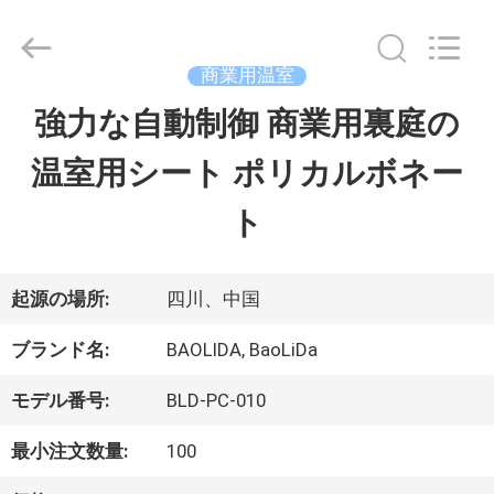
Copyright
©
2023
-
商業用温室
2026
Sichuan
強力な自動制御 商業用裏庭の
家
Baolida
Metal
温室用シート ポリカルボネー
Pipe
Fittings
プ
Manufacturing
ト
Co.,
Ltd..
ロ
All
Rights
Reserved.
ダ
起源の場所:
四川、中国
ク
ブランド名:
BAOLIDA, BaoLiDa
ト
モデル番号:
BLD-PC-010
最小注文数量:
100
VR