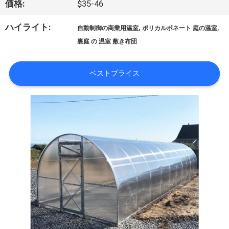
価格:
$35-46
シ
ハイライト:
,
,
自動制御の商業用温室
ポリカルボネート 庭の温室
ョ
裏庭 の 温室 敷き布団
ー
ベストプライス
私
達
に
つ
い
て