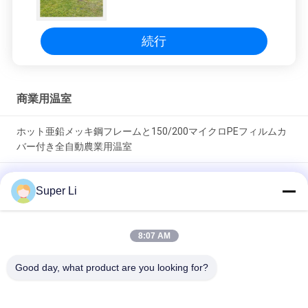
続行
商業用温室
ホット亜鉛メッキ鋼フレームと150/200マイクロPEフィルムカ
バー付き全自動農業用温室
シングルスペン高トンネル温室 ホットディップガルバनाइズド鋼
Super Li
管枠と150/200マイクロPEフィルムカバー 機械式または電気ロ
ールアップ換気機能
8:07 AM
耐久性のある単スパントンネル温室 熱浸し電熱鋼筋と150/200
ミクロン PEフィルム覆い 手動または電気ロールアップ換気機
Good day, what product are you looking for?
能