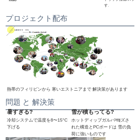
プ
す.
プロジェクト配布
プ
ラ
イ
バ
シ
熱帯のフィリピンから 寒いエストニアまで 解決策があります
ー
問題 と 解決策
規
暑すぎる?
雪が積もってる?
約
冷却システムで温度を8〜15°C
ホットディップガルバनाइズさ
下げる
れた構造とPCボードは 雪の負
荷に強いものです