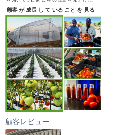
顧客 が 成長 し て いる こと を 見る
顧客レビュー