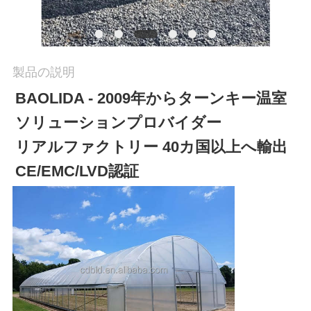
工
場
製品の説明
旅
BAOLIDA - 2009年からターンキー温室
ソリューションプロバイダー
行
リアルファクトリー 40カ国以上へ輸出 
CE/EMC/LVD認証
品
質
管
理