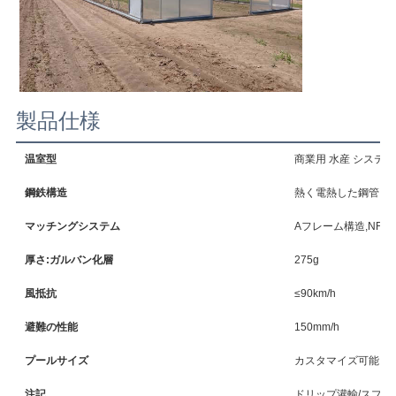
ニ
ュ
ー
製品仕様
ス
温室型
商業用 水産 システム -
サ
鋼鉄構造
熱く電熱した鋼管
マッチングシステム
Aフレーム構造,NF
イ
厚さ:ガルバン化層
275g
ト
風抵抗
≤90km/h
マ
避難の性能
150mm/h
ッ
プールサイズ
カスタマイズ可能
注記
ドリップ灌輸/スプ