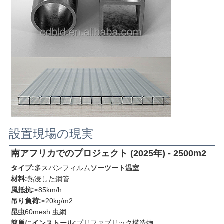
設置現場の現実
南アフリカでのプロジェクト (2025年) - 2500m2
タイプ:
多スパンフィルム
ソーツート温室
材料:
熱浸した鋼管
風抵抗:
≤85km/h
吊り負荷:
≤20kg/m2
昆虫
60mesh 虫網
簡単にインストール:
プリファブリック構造物