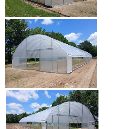
私
達
に
連
絡
し
な
さ
い