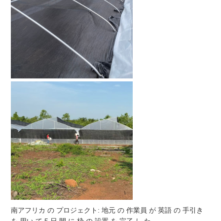
南アフリカ の プロジェクト: 地元 の 作業員 が 英語 の 手引き 
を 用い て 5 日 間 に 枠 の 設置 を 完了 し た.