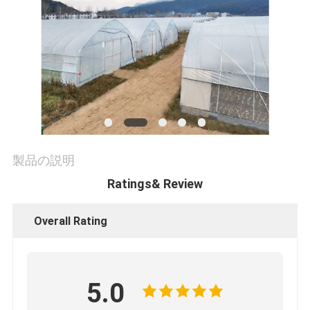
工
場
旅
行
製品の説明
品
Ratings& Review
質
Overall Rating
管
理
5.0