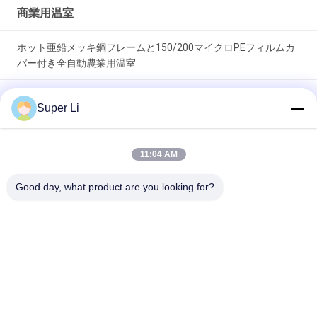
プ
商業用温室
プ
ホット亜鉛メッキ鋼フレームと150/200マイクロPEフィルムカ
バー付き全自動農業用温室
ラ
シングルスペン高トンネル温室 ホットディップガルバनाइズド鋼
Super Li
イ
管枠と150/200マイクロPEフィルムカバー 機械式または電気ロ
ールアップ換気機能
バ
11:04 AM
耐久性のある単スパントンネル温室 熱浸し電熱鋼筋と150/200
シ
ミクロン PEフィルム覆い 手動または電気ロールアップ換気機
Good day, what product are you looking for?
能
ー
人気カテゴリ
規
すべて
約
軽い剥奪の温室
自動停電の温室