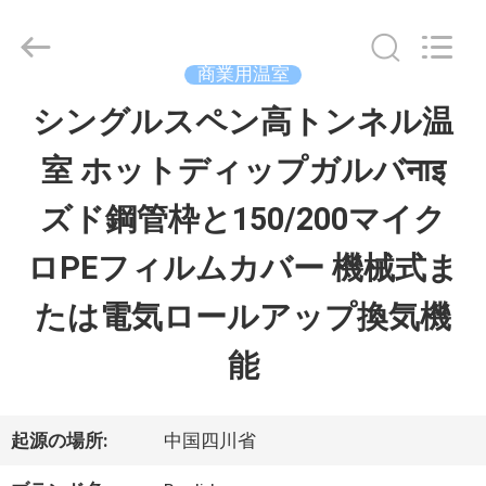
Copyright
©
2023
-
商業用温室
2026
Sichuan
シングルスペン高トンネル温
家
Baolida
Metal
室 ホットディップガルバनाइ
Pipe
Fittings
プ
Manufacturing
ズド鋼管枠と150/200マイク
Co.,
Ltd..
ロ
All
ロPEフィルムカバー 機械式ま
Rights
Reserved.
ダ
たは電気ロールアップ換気機
ク
能
ト
起源の場所:
中国四川省
VR