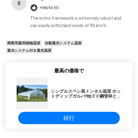
ニ
S
Helpful (6)
ュ
The entire framework is extremely robust and
can easily withstand winds of 90 km/h.
ー
ス
商業用薬用植物温室
自動遮光システム温室
遮光システム付き遮光温室
サ
最高の価格で
イ
シングルスペン高トンネル温室 ホッ
ト
トディップガルバनाइズド鋼管枠と
150/200マイクロPEフィルムカバー
機械式または電気ロールアップ換気
マ
機能
続行
ッ