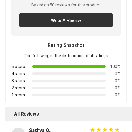
Based on 50 reviews for this product
私
達
Write A Review
に
Rating Snapshot
連
The following is the distribution of all ratings
絡
5 stars
100%
し
4 stars
0%
3 stars
0%
な
2 stars
0%
1 stars
0%
さ
い
All Reviews
Sathya Online