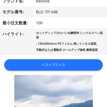
ブランド名:
Baolida
シ
モデル番号:
BLD-TP-048
ョ
最小注文数量:
100
ー
ホットディップガルバン化鋼管枠 シングルスペン温
ハイライト:
室
,
,
150/200micro PEフィルム 高いトンネル温室
私
手動式または電動式 ロールアップ換気 農業温室
達
ベストプライス
に
つ
い
て