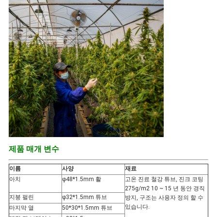
제품 매개 변수
이름
사양
재료
아치
φ48*1.5mm 활
고온 진료 철강 튜브, 진크 코팅
275g/m2 10 ~ 15 년 동안 경직
지붕 펄린
φ32*1.5mm 튜브
방지, 구조는 사용자 정의 할 수
있습니다.
마지막 열
50*30*1.5mm 튜브