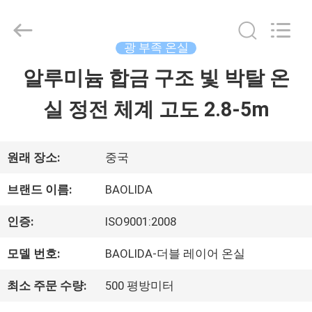
2023
-
2026
Sichuan
광 부족 온실
Baolida
Metal
알루미늄 합금 구조 빛 박탈 온
집
Pipe
Fittings
실 정전 체계 고도 2.8-5m
Manufacturing
Co.,
제
Ltd..
All
Rights
품
원래 장소:
중국
Reserved.
브랜드 이름:
BAOLIDA
VR
인증:
ISO9001:2008
전
모델 번호:
BAOLIDA-더블 레이어 온실
시
최소 주문 수량:
500 평방미터
회