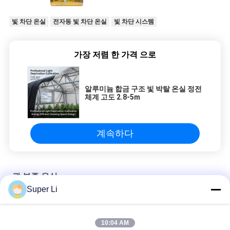
빛 차단 온실
전자동 빛 차단 온실
빛 차단 시스템
가장 저렴 한 가격 으로
알루미늄 합금 구조 빛 박탈 온실 정전
체계 고도 2.8-5m
계속하다
광 부족 온실
Super Li
10-100M 광 차단 온실 (100% 차광 흑백 필름 포함)
10:04 AM
100% Dark Out Shading 자동화된 빛 차단 시스템 30-45ft