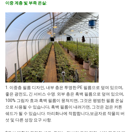
이중 계층 빛 부족 온실:
세
요
뉴
스
사
1. 이중층 필름 디자인, 내부 층은 투명한 PE 필름으로 덮여 있으며,
이
좋은 광전도, 긴 서비스 수명. 외부 층은 흑백 필름으로 덮여 있으며,
100% 그림자 효과.흑백 필름이 뭉쳐지면, 그것은 평범한 필름 온실
트
으로 사용될 수 있습니다; 흑백 필름이 내려가면, 그것은 검은 커튼
쉐드가 될 수 있습니다. 마리화나에 적합합니다,보금자료 작물의 버
맵
섯 및 다른 성장 요구 사항.