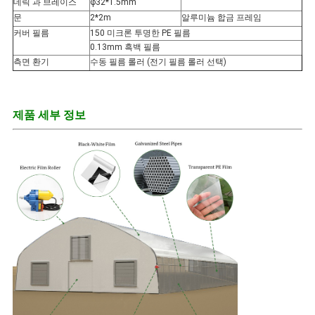
데릭 과 브레이스
φ32*1.5mm
문
2*2m
알루미늄 합금 프레임
커버 필름
150 미크론 투명한 PE 필름
0.13mm 흑백 필름
측면 환기
수동 필름 롤러 (전기 필름 롤러 선택)
제품 세부 정보