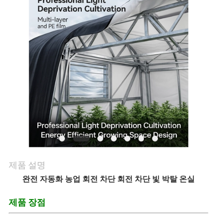
여
행
품
질
관
리
연
제품 설명
완전 자동화 농업 회전 차단 회전 차단 빛 박탈 온실
락
제품 장점
주