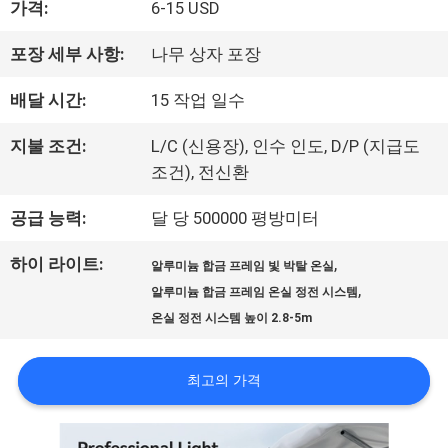
가격:
6-15 USD
포장 세부 사항:
나무 상자 포장
우
배달 시간:
15 작업 일수
리
지불 조건:
L/C (신용장), 인수 인도, D/P (지급도
에
조건), 전신환
대
공급 능력:
달 당 500000 평방미터
하
하이 라이트:
,
알루미늄 합금 프레임 빛 박탈 온실
여
,
알루미늄 합금 프레임 온실 정전 시스템
온실 정전 시스템 높이 2.8-5m
공
최고의 가격
장