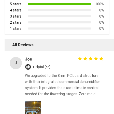
5 stars
100%
4 stars
0%
3 stars
0%
2 stars
0%
1 stars
0%
All Reviews
Joe
J
Helpful (62)
We upgraded to the 8mm PC board structure
with their integrated commercial dehumidifier
system. It provides the exact climate control
needed for the flowering stages. Zero mold
issues this harvest!