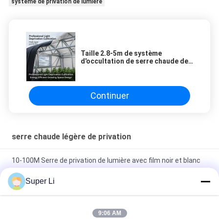
système de privation de lumière
Taille 2.8-5m de système
d'occultation de serre chaude de
privation légère de cadre d'alliage
d'aluminium
Continuer
serre chaude légère de privation
10-100M Serre de privation de lumière avec film noir et blanc
100% d'ombrage
Super Li
100% Dark Out Shading Système automatisé de privation de
lumière 30-45ft
9:06 AM