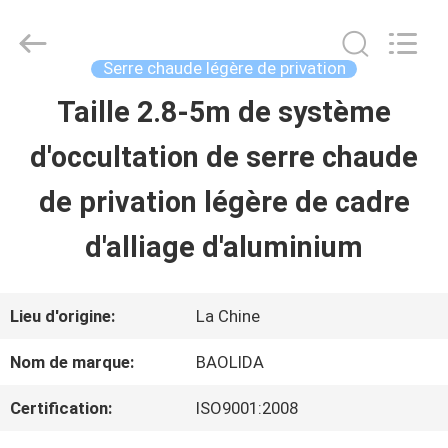
Sichuan
Baolida
Metal
Pipe
Serre chaude légère de privation
Fittings
Manufacturing
Taille 2.8-5m de système
MAISON
Co.,
Ltd..
d'occultation de serre chaude
All
Rights
PRODUITS
Reserved.
de privation légère de cadre
d'alliage d'aluminium
EXPOSITION
DE
Lieu d'origine:
La Chine
VR
Nom de marque:
BAOLIDA
Certification:
ISO9001:2008
AU