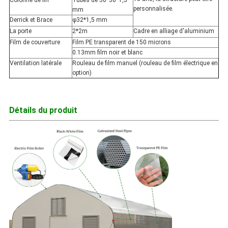
Colonne de fin
Tubes de 50*30*1,5
personnalisée.
mm
Derrick et Brace
φ32*1,5 mm
La porte
2*2m
Cadre en alliage d'aluminium
Film de couverture
Film PE transparent de 150 microns
0.13mm film noir et blanc
Ventilation latérale
Rouleau de film manuel (rouleau de film électrique en
option)
Détails du produit