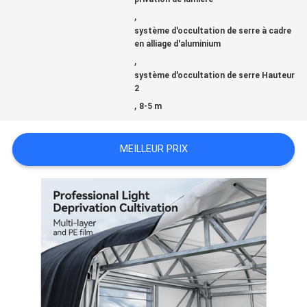
CONTACTEZ-
,
système d'occultation de serre à cadre
NOUS
en alliage d'aluminium
,
système d'occultation de serre Hauteur
2
NOUVELLES
,
8-5 m
PLAN
MEILLEUR PRIX
DU
SITE
POLITIQUE
EN