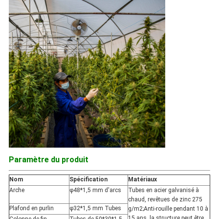
Paramètre du produit
Nom
Spécification
Matériaux
Arche
φ48*1,5 mm d'arcs
Tubes en acier galvanisé à
chaud, revêtues de zinc 275
Plafond en purlin
φ32*1,5 mm Tubes
g/m2;Anti-rouille pendant 10 à
15 ans, la structure peut être