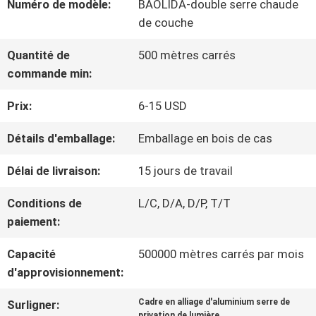
Numéro de modèle:
BAOLIDA-double serre chaude
SUJET
de couche
DE
Quantité de
500 mètres carrés
commande min:
NOUS
Prix:
6-15 USD
VISITE
Détails d'emballage:
Emballage en bois de cas
D'USINE
Délai de livraison:
15 jours de travail
Conditions de
L/C, D/A, D/P, T/T
CONTRÔLE
paiement:
DE
Capacité
500000 mètres carrés par mois
d'approvisionnement:
QUALITÉ
Cadre en alliage d'aluminium serre de
Surligner:
privation de lumière