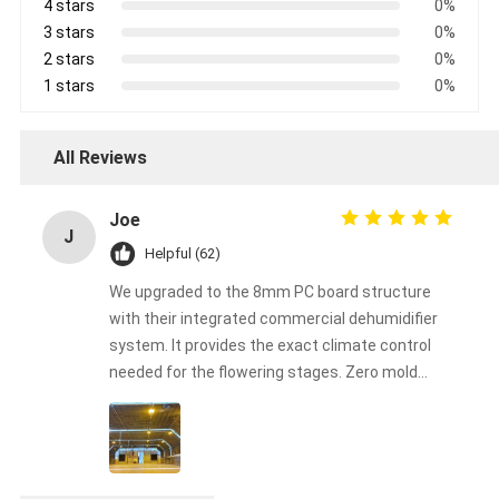
4 stars
0%
3 stars
0%
2 stars
0%
1 stars
0%
All Reviews
Joe
J
Helpful (62)
We upgraded to the 8mm PC board structure
with their integrated commercial dehumidifier
system. It provides the exact climate control
needed for the flowering stages. Zero mold
issues this harvest!