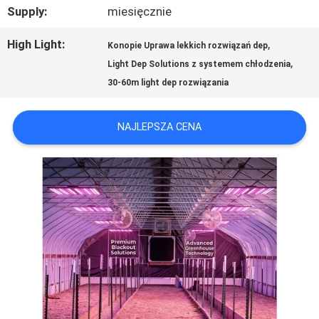
Supply:
miesięcznie
NAMI
High Light:
,
Konopie Uprawa lekkich rozwiązań dep
,
AKTUALNOŚCI
Light Dep Solutions z systemem chłodzenia
30-60m light dep rozwiązania
MAPA
NAJLEPSZA CENA
WITRYNY
POLITYKA
PRYWATNOŚCI