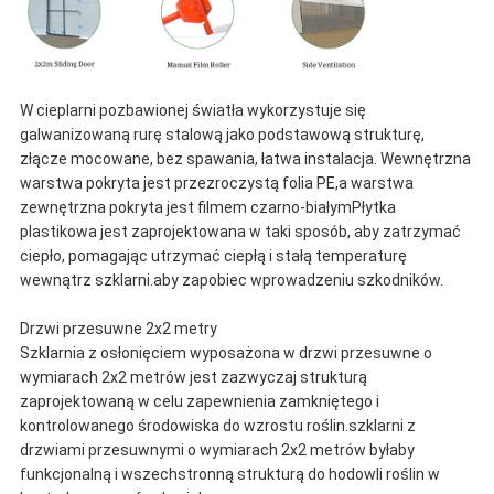
W cieplarni pozbawionej światła wykorzystuje się
galwanizowaną rurę stalową jako podstawową strukturę,
złącze mocowane, bez spawania, łatwa instalacja. Wewnętrzna
warstwa pokryta jest przezroczystą folia PE,a warstwa
zewnętrzna pokryta jest filmem czarno-białymPłytka
plastikowa jest zaprojektowana w taki sposób, aby zatrzymać
ciepło, pomagając utrzymać ciepłą i stałą temperaturę
wewnątrz szklarni.aby zapobiec wprowadzeniu szkodników.
Drzwi przesuwne 2x2 metry
Szklarnia z osłonięciem wyposażona w drzwi przesuwne o
wymiarach 2x2 metrów jest zazwyczaj strukturą
zaprojektowaną w celu zapewnienia zamkniętego i
kontrolowanego środowiska do wzrostu roślin.szklarni z
drzwiami przesuwnymi o wymiarach 2x2 metrów byłaby
funkcjonalną i wszechstronną strukturą do hodowli roślin w