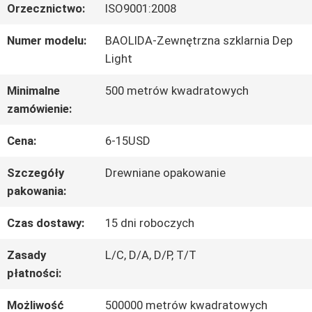
Orzecznictwo:
ISO9001:2008
WYCIECZKA
Numer modelu:
BAOLIDA-Zewnętrzna szklarnia Dep
Light
PO
Minimalne
500 metrów kwadratowych
FABRYCE
zamówienie:
Cena:
6-15USD
KONTROLA
Szczegóły
Drewniane opakowanie
JAKOŚCI
pakowania:
Czas dostawy:
15 dni roboczych
SKONTAKTUJ
Zasady
L/C, D/A, D/P, T/T
SIĘ
płatności:
Z
Możliwość
500000 metrów kwadratowych