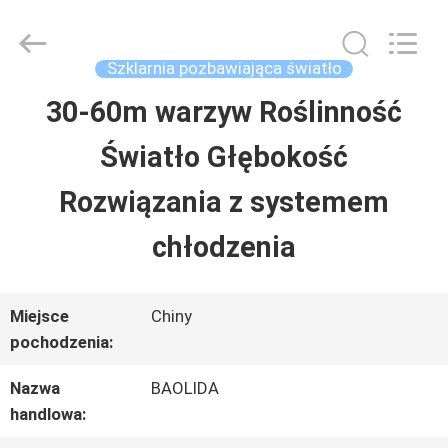
Baolida
Metal
Pipe
Fittings
Szklarnia pozbawiająca światło
Manufacturing
Co.,
30-60m warzyw Roślinność
DOM
Ltd..
All
Światło Głębokość
Rights
Reserved.
PRODUKTY
Rozwiązania z systemem
chłodzenia
POKAZ
VR
Miejsce
Chiny
pochodzenia:
O
Nazwa
BAOLIDA
handlowa:
NAS