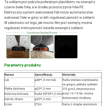
Ta szklarni jest pokryta podwójnym plastikiem, na zewnątrz
czarno-biała folia, a w środku przezroczysta folia PE.
Elektryczny system walcowania folii może automatycznie
walcować folie w górę i w dół i regulować jasność w szklarni.
W zależności od tego, jak mocno film jest zwinięty, można
regulować intensywność światła wewnątrz szklarni.
Parametry produktu
Nazwa
Specyfikacja
Materiały
Łuk
φ48*1,5 mm łuki
Rurka stalowa ocynkowana
na gorąco, pokryta cynkiem
Płytka dachowa
φ32*1,5 mm
275 g/m2; antyrostyczna
przez 10~15 lat, można
Kolumna końcowa
Rurka 50*30*1,5 mm
dostosować strukturę.
Derrick i Brace
φ32*1,5 mm
Drzwi
2*2m
Ramy z stopów aluminium