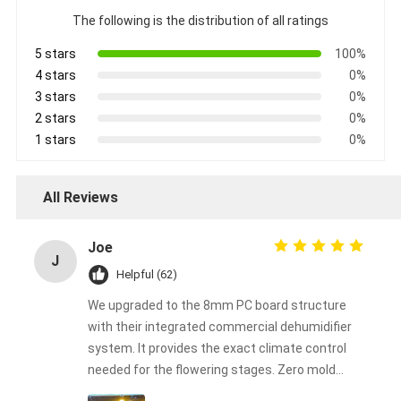
The following is the distribution of all ratings
5 stars
100%
4 stars
0%
3 stars
0%
2 stars
0%
1 stars
0%
All Reviews
Joe
J
Helpful (62)
We upgraded to the 8mm PC board structure
with their integrated commercial dehumidifier
system. It provides the exact climate control
needed for the flowering stages. Zero mold
issues this harvest!