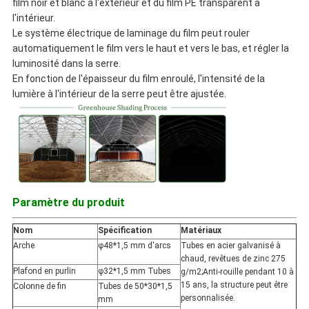
film noir et blanc à l'extérieur et du film PE transparent à
l'intérieur.
Le système électrique de laminage du film peut rouler
automatiquement le film vers le haut et vers le bas, et régler la
luminosité dans la serre.
En fonction de l'épaisseur du film enroulé, l'intensité de la
lumière à l'intérieur de la serre peut être ajustée.
Paramètre du produit
Nom
Spécification
Matériaux
Arche
φ48*1,5 mm d'arcs
Tubes en acier galvanisé à
chaud, revêtues de zinc 275
Plafond en purlin
φ32*1,5 mm Tubes
g/m2;Anti-rouille pendant 10 à
15 ans, la structure peut être
Colonne de fin
Tubes de 50*30*1,5
personnalisée.
mm