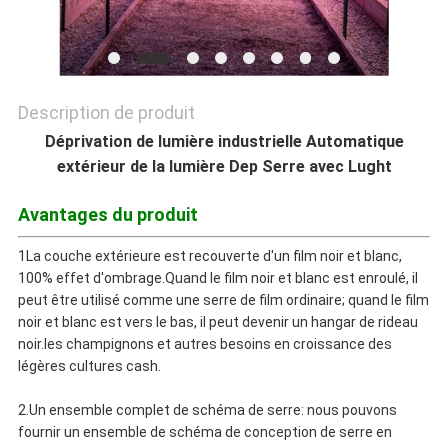
MATIÈRE
DE
PROTECTION
Description de produit
Déprivation de lumière industrielle Automatique
DE
extérieur de la lumière Dep Serre avec Lught
LA
Avantages du produit
VIE
1La couche extérieure est recouverte d'un film noir et blanc,
100% effet d'ombrage.Quand le film noir et blanc est enroulé, il
PRIVÉE
peut être utilisé comme une serre de film ordinaire; quand le film
noir et blanc est vers le bas, il peut devenir un hangar de rideau
noir.les champignons et autres besoins en croissance des
légères cultures cash.
2.Un ensemble complet de schéma de serre: nous pouvons
fournir un ensemble de schéma de conception de serre en