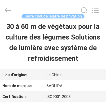
Sichuan
Baolida
Metal
Pipe
Serre chaude légère de privation
Fittings
Manufacturing
30 à 60 m de végétaux pour la
MAISON
Co.,
Ltd..
culture des légumes Solutions
All
Rights
PRODUITS
Reserved.
de lumière avec système de
refroidissement
EXPOSITION
DE
Lieu d'origine:
La Chine
VR
Nom de marque:
BAOLIDA
Certification:
ISO9001:2008
AU