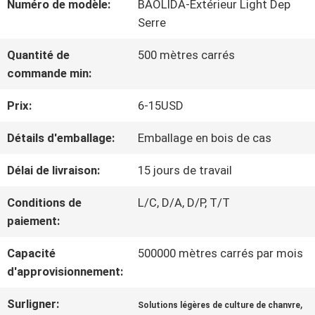
Numéro de modèle:
BAOLIDA-Extérieur Light Dep
SUJET
Serre
DE
Quantité de
500 mètres carrés
commande min:
NOUS
Prix:
6-15USD
VISITE
Détails d'emballage:
Emballage en bois de cas
D'USINE
Délai de livraison:
15 jours de travail
Conditions de
L/C, D/A, D/P, T/T
CONTRÔLE
paiement:
DE
Capacité
500000 mètres carrés par mois
d'approvisionnement:
QUALITÉ
Surligner:
,
Solutions légères de culture de chanvre