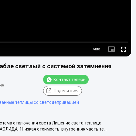
Auto
Picture-
Fullscre
in-
Picture
табле светлый с системой затемнения
Контакт теперь
ия
Поделиться
ванные теплицы со светодепривацией
истема отключения света Лишение света теплица
ИДА: 1Низкая стоимость: внутренняя часть те...