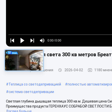
Loaded
:
0%
0:00
/
0:00
Play
Play
Play
Mute
Current
Duration
next
next
Парник лишения света 300 кв метров Бреа
Time
светлый парник лишения
2026-04-02
1180 мнен
#
Теплица со светодепривацией
#
полностью автоматизиро
#
система светодепривации
Светлая глубина дышащая теплица 300 кв.м. Дешевая цена С
Преимущества продукта ГЕРЕНХАУС СОБРАБОЙ СВЕТЛОСТИ БАОЛ
Взгляд больше