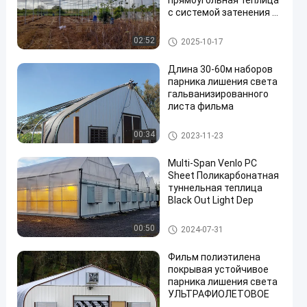
прямоугольная теплица
с системой затенения и
контролем температуры
Парник тоннеля
02:52
2025-10-17
Длина 30-60м наборов
парника лишения света
гальванизированного
листа фильма
en
светлый парник лишения
00:34
2023-11-23
Multi-Span Venlo PC
Sheet Поликарбонатная
туннельная теплица
Black Out Light Dep
Парник поликарбоната
00:50
2024-07-31
Фильм полиэтилена
покрывая устойчивое
парника лишения света
УЛЬТРАФИОЛЕТОВОЕ