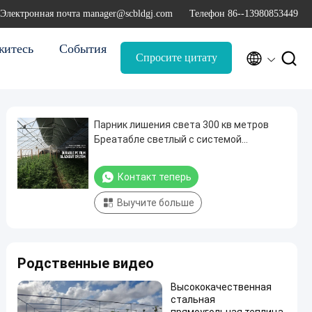
Электронная почта manager@scbldgj.com
Телефон 86--13980853449
житесь
События


Спросите цитату
Парник лишения света 300 кв метров
Бреатабле светлый с системой
затемнения
Контакт теперь
Выучите больше
Родственные видео
Высококачественная
стальная