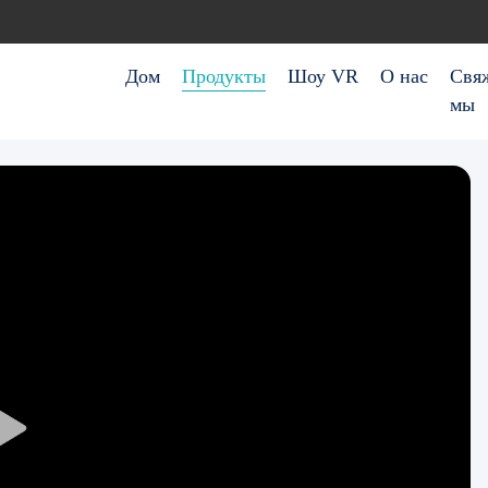
Дом
Продукты
Шоу VR
О нас
Свя
мы
Play
Video