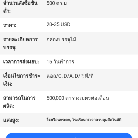
จำนวนสั่งซื้อขั้น
500 ตร.ม
กับ
ต่ำ:
เรา
20-35 USD
ราคา:
รายละเอียดการ
กล่องบรรจุไม้
ทัวร์
บรรจุ:
โรงงาน
เวลาการส่งมอบ:
15 วันทำการ
เงื่อนไขการชำระ
แอล/C, D/A, D/P, ที/ที
ควบคุม
เงิน:
คุณภาพ
สามารถในการ
500,000 ตารางเมตรต่อเดือน
ผลิต:
ติดต่อ
,
แสงสูง:
โรงเรือนกระจก
โรงเรือนกระจกควบคุมอัตโนมัติ
เรา