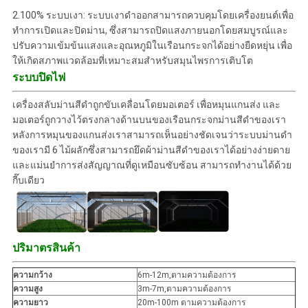
2.100% ระบบเงา: ระบบเงาดําออกสามารถควบคุมโดยเครื่องยนต์เพื่อ
ทําการเปิดและปิดม่าน, ซึ่งสามารถปิดแสงภายนอกโดยสมบูรณ์และ
ปรับความเข้มข้นแสงและอุณหภูมิในเรือนกระจกได้อย่างยืดหยุ่น เพื่อ
ให้เกิดสภาพแวดล้อมที่เหมาะสมสําหรับ
สมุนไพร
การเติบโต
ระบบปิดไฟ
เครื่องสลับม่านสีดําถูกขับเคลื่อนโดยมอเตอร์ เพื่อหมุนแกนส่ง และ
มอเตอร์ถูกวางไว้ตรงกลางด้านบนของเรือนกระจกม่านสีดําของเรา
หลังการหมุนของแกนส่งเราสามารถเห็นอย่างชัดเจนว่าระบบม่านดํา
ของเรามี 6 ไม้ผลักซึ่งสามารถยึดผ้าม่านสีดําของเราได้อย่างง่ายดาย
และแม่นยําการส่งสัญญาณที่ดูเหมือนซับซ้อน สามารถทํางานได้ด้วย
กี๊บเดียว
ปริมาตรสินค้า
ความกว้าง
6m-12m,ตามความต้องการ
ความสูง
3m-7m,ตามความต้องการ
ความยาว
20m-100m ตามความต้องการ