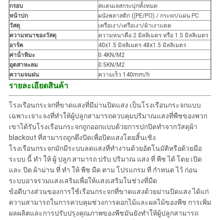
กรอบ
สแตนเลสกระปุกทั้งหมด
หน้าปก
ผนังพลาสติก ((PE/PO) / กระจก/แผ่น PC
วัสดุ
เครือเงา/เครือเงา/ผ้าเงาแดด
ความหนาของวัสดุ
ความหนาคือ 2 มิลลิเมตร หรือ 1.5 มิลลิเมตร
อาร์ค
40x1.5 มิลลิเมตร 48x1.5 มิลลิเมตร
ค่าน้ําหิมะ
0.4KN/M2
อุตสาหะลม
0.5KN/M2
ความจมฝน
ความเร็ว 140mm/h
รายละเอียดสินค้า
โรงเรือนกระจกที่ขาดแสงที่มีม่านปิดแสง เป็นโรงเรือนกระจกแบบ
เฉพาะเจาะจงที่ทําให้ผู้ปลูกสามารถควบคุมปริมาณแสงที่พืชของพวก
เขาได้รับโรงเรือนกระจกถูกออกแบบด้วยการปกปิดทําจากวัสดุผ้า
blackout ที่สามารถถูกดึงปิดเพื่อปิดแสงโดยสิ้นเชิง.
โรงเรือนกระจกมักมีระบบลดแสงที่ทํางานด้วยอัตโนมัติหรือด้วยมือ
ระบบ นี้ ทํา ให้ ผู้ ปลูก สามารถ ปรับ ปริมาณ แสง ที่ พืช ได้ โดย เปิด
และ ปิด ผ้าม่าน ที่ ทํา ให้ พืช มืด ตาม โปรแกรม ที่ กําหนด ไว้ ก่อน
ระบบอาจรวมแสงเสริมเพื่อให้แสงเสริมในช่วงที่มืด
ข้อดีบางส่วนของการใช้เรือนกระจกที่ขาดแสงด้วยม่านปิดแสง ได้แก่
ความสามารถในการควบคุมช่วงการดอกไม้และผลไม้ของพืช การเพิ่ม
ผลผลิตและการปรับปรุงคุณภาพของพืชมันยังทําให้ผู้ปลูกสามารถ