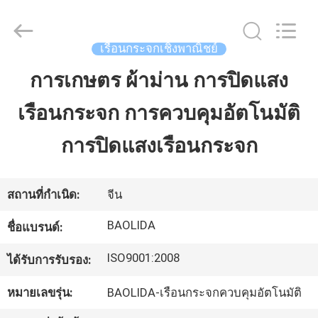
-
2026
Sichuan
Baolida
Metal
เรือนกระจกเชิงพาณิชย์
Pipe
Fittings
Manufacturing
การเกษตร ผ้าม่าน การปิดแสง
บ้าน
Co.,
Ltd..
All
เรือนกระจก การควบคุมอัตโนมัติ
Rights
Reserved.
สินค้า
การปิดแสงเรือนกระจก
การ
สถานที่กำเนิด:
จีน
แสดง
BAOLIDA
ชื่อแบรนด์:
VR
ISO9001:2008
ได้รับการรับรอง:
หมายเลขรุ่น:
BAOLIDA-เรือนกระจกควบคุมอัตโนมัติ
เกี่ยว