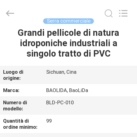
Baolida
Metal
Pipe
Fittings
Manufacturing
Serra commerciale
Co.,
Ltd..
All
Grandi pellicole di natura
CASA
Rights
Reserved.
idroponiche industriali a
PRODOTTI
singolo tratto di PVC
MANIFESTAZIONE
Luogo di
Sichuan, Cina
origine:
DI
VR
Marca:
BAOLIDA, BaoLiDa
Numero di
BLD-PC-010
modello:
CIRCA
NOI
Quantità di
99
ordine minimo: