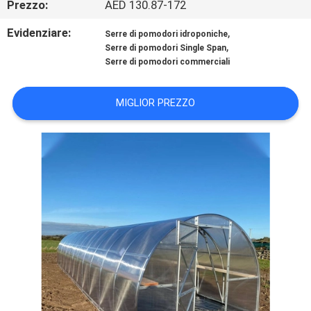
Prezzo:
AED 130.87-172
GIRO
DELLA
Evidenziare:
,
Serre di pomodori idroponiche
,
Serre di pomodori Single Span
FABBRICA
Serre di pomodori commerciali
CONTROLLO
MIGLIOR PREZZO
DI
QUALITÀ
CONTATTICI
NOTIZIE
MAPPA
DEL