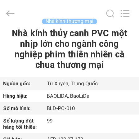
2026
Sichuan
Baolida
Metal
Pipe
Nhà kính thương mại
Fittings
Manufacturing
Nhà kính thủy canh PVC một
TRANG
Co.,
Ltd..
All
nhịp lớn cho ngành công
CHỦ
Rights
Reserved.
nghiệp phim thiên nhiên cà
CÁC
chua thương mại
SẢN
PHẨM
Nguồn gốc:
Tứ Xuyên, Trung Quốc
Hàng hiệu:
BAOLIDA, BaoLiDa
CHƯƠNG
Số mô hình:
BLD-PC-010
TRÌNH
Số lượng đặt
99
VR
hàng tối thiểu: