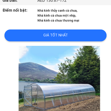
Giá bán:
AED 130.87-172
VỀ
Điểm nổi bật:
,
Nhà kính thủy canh cà chua
CHÚNG
,
Nhà kính cà chua một nhịp
TÔI
Nhà kính cà chua thương mại
GIÁ TỐT NHẤT
THAM
QUAN
NHÀ
MÁY
KIỂM
SOÁT
CHẤT
LƯỢNG