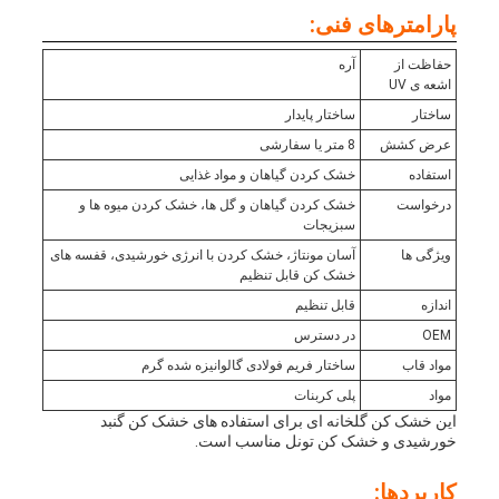
پارامترهای فنی:
حفاظت از
آره
اشعه ی UV
ساختار
ساختار پایدار
عرض کشش
8 متر یا سفارشی
استفاده
خشک کردن گیاهان و مواد غذایی
درخواست
خشک کردن گیاهان و گل ها، خشک کردن میوه ها و
سبزیجات
ویژگی ها
آسان مونتاژ، خشک کردن با انرژی خورشیدی، قفسه های
خشک کن قابل تنظیم
اندازه
قابل تنظیم
OEM
در دسترس
مواد قاب
ساختار فریم فولادی گالوانیزه شده گرم
مواد
پلی کربنات
این خشک کن گلخانه ای برای استفاده های خشک کن گنبد
خورشیدی و خشک کن تونل مناسب است.
کاربردها: