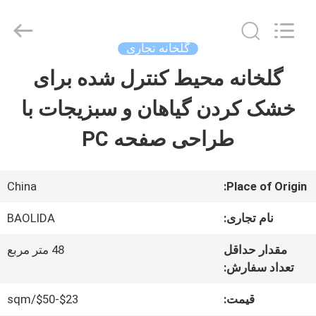
Sichuan
Baolida
Metal
Pipe
گلخانه تجاری
Fittings
Manufacturing
گلخانه محیط کنترل شده برای
صفحه
Co.,
Ltd..
All
خشک کردن گیاهان و سبزیجات با
اصلی
Rights
Reserved.
طراحی صفحه PC
محصولات
China
Place of Origin:
نمایش
نام تجاری:
BAOLIDA
واقعیت
مقدار حداقل
48 متر مربع
مجازی
تعداد سفارش:
قیمت:
$23-$50/sqm