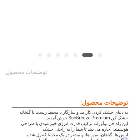
بگیرید
اخبار
نقشه
سایت
توضیحات محصول
سیاست
توضیحات محصول:
حفظ
به دنیای خشک کردن کارآمد و سازگار با محیط زیست با گلخانه
حریم
خشک کن SunBreeze Premium خوش آمدید.
این راه حل نوآورانه ترکیب قدرت انرژی خورشیدی با طراحی
هوشمند، اجازه می دهد تا شما را به راحتی خشک
خصوصی
لباس ها، گیاهان، میوه ها، و بیشتر در یک محیط کنترل شده.