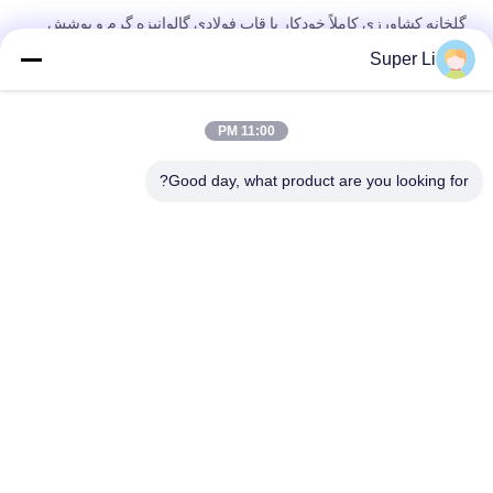
گلخانه کشاورزی کاملاً خودکار با قاب فولادی گالوانیزه گرم و پوشش
فیلم PE 150/200 میکرون
Super Li
گلخانه تونل بلند تک دهانه با قاب فولادی گالوانیزه گرم و پوشش فیلم
پلی اتیلن 150/200 میکرون با تهویه دستی یا برقی غلتکی
11:00 PM
گلخانه تونلی تک دهانه بادوام با قاب فولادی گالوانیزه گرم و پوشش
Good day, what product are you looking for?
فیلم پلی اتیلن 150/200 میکرون با تهویه دستی یا برقی غلتکی
دسته بندی های محبوب
همه
خاموشی خودکار 
گلخانه محرومیت از 
گلخانه
نور
گلخانه تجاری
گلخانه پلی کربنات
گلخانه تونل
گلخانه کنف