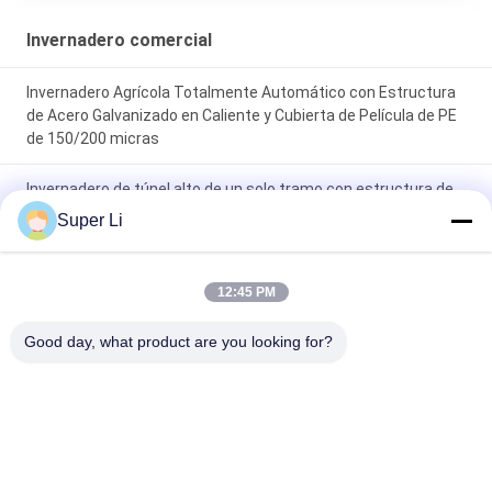
Invernadero comercial
Invernadero Agrícola Totalmente Automático con Estructura
de Acero Galvanizado en Caliente y Cubierta de Película de PE
de 150/200 micras
Invernadero de túnel alto de un solo tramo con estructura de
tubo de acero galvanizado en caliente y cubierta de película de
Super Li
PE de 150/200 micras con ventilación enrollable manual o
eléctrica
12:45 PM
Invernadero de túnel duradero de una sola franja con marco de
acero galvanizado en caliente y revestimiento de película de
Good day, what product are you looking for?
PE de 150/200 micras con ventilación manual o eléctrica
Categorías Populares
Todos