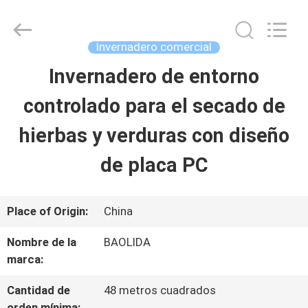
Sichuan
Baolida
Metal
Pipe
Invernadero comercial
Fittings
Manufacturing
Invernadero de entorno
HOGAR
Co.,
Ltd..
All
controlado para el secado de
Rights
Reserved.
PRODUCTOS
hierbas y verduras con diseño
de placa PC
DEMOSTRACIÓN
DE
Place of Origin:
China
VR
Nombre de la
BAOLIDA
marca:
SOBRE
Cantidad de
48 metros cuadrados
orden mínima: