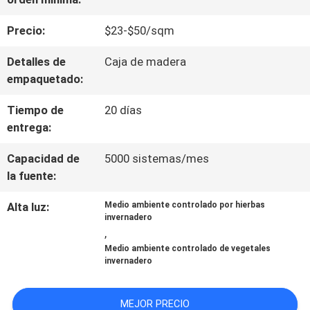
NOSOTROS
Precio:
$23-$50/sqm
VIAJE
Detalles de
Caja de madera
empaquetado:
DE
Tiempo de
20 días
LA
entrega:
FÁBRICA
Capacidad de
5000 sistemas/mes
la fuente:
CONTROL
Alta luz:
Medio ambiente controlado por hierbas
invernadero
DE
,
Medio ambiente controlado de vegetales
CALIDAD
invernadero
ÉNTRENOS
MEJOR PRECIO