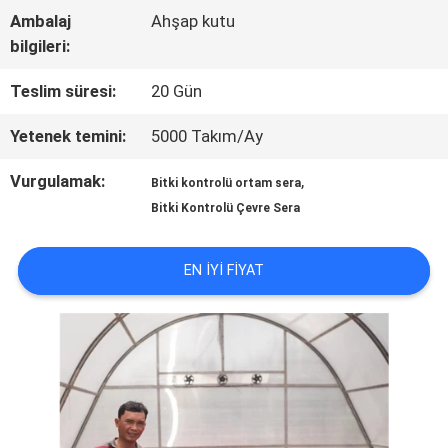
Ambalaj
Ahşap kutu
TURU
bilgileri:
Teslim süresi:
20 Gün
KALITE
Yetenek temini:
5000 Takım/Ay
KONTROL
Vurgulamak:
,
Bitki kontrolü ortam sera
Bitki Kontrolü Çevre Sera
BIZE
ULAŞIN
EN IYI FIYAT
HABERLER
SITE