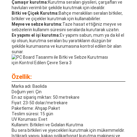
Çamaşır kurutma:
Kurutma seraları giysileri, çarşafları ve
havluları verimli bir şekilde kurutmak için idealdir.
Bitki ve Çiçek Kurutma:
Bahçe meraklıları seraları bitkiler,
bitkiler ve çiçekler kurutmak için kullanabilirler.
Meyve ve sebze kurutma:
Taze hasat ettiğiniz meyve ve
sebzelerin kullanım süresini seralarda kurutarak uzatın.
Ev yapımı el işi kurutma:
Ev yapımı sabun, mum ya da kil el
işi olsun, kurutma seraları bu yaratıkların düzgün bir
şekilde kurumasına ve kurumasına kontrol edilen bir alan
sunar.
Özellik:
Marka adı: Baolida
Doğum yeri: Çin
En az sipariş miktarı: 50 metrekare
Fiyat: 23-50 dolar/metrekare
Paketleme: Ahşap Paket
Teslim süresi: 15 gün
UV Koruması: Evet
Kullanım: Bitkileri ve Gıdaları Kurutma
Bu sera bitkileri ve yiyecekleri kurutmak için mükemmeldir.
Istikrarlı yapısı, kakao polikarbonat kurutma makinesi ve