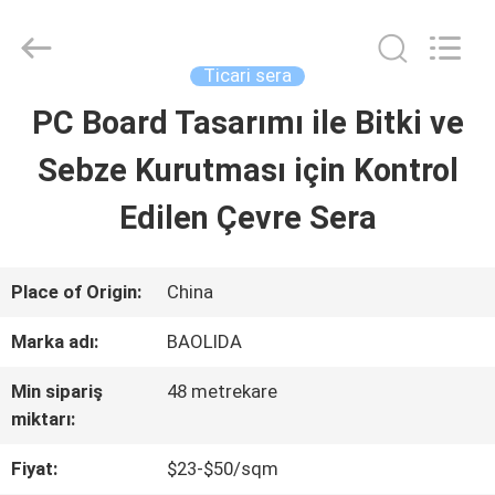
Baolida
Metal
Pipe
Fittings
Ticari sera
Manufacturing
Co.,
PC Board Tasarımı ile Bitki ve
EV
Ltd..
All
Rights
Sebze Kurutması için Kontrol
Reserved.
ÜRÜNLER
Edilen Çevre Sera
SG
Place of Origin:
China
GÖSTERISI
Marka adı:
BAOLIDA
Min sipariş
48 metrekare
HAKKIMIZDA
miktarı:
Fiyat:
$23-$50/sqm
FABRIKA