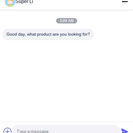
Super Li
Tek Açıklıklı Yüksek Tünel Sera, Sıcak Daldırma Galvanizli Çelik
Boru İskeletli ve 150/200 mikron PE Film Kaplamalı, Manuel
veya Elektrikli Yan Açılır Havalandırmalı
3:08 AM
Sıcak Dip Galvanizli Çelik Çerçeve ve 150/200mikron PE Film
Good day, what product are you looking for?
Kaplama ile Kalıcı Tek Aralıklı Tünel Sera
Popüler Kategoriler
Tüm
Işık Yoksunluğu 
Otomatik Karartma 
Serası
Sera
Polikarbonat Sera
Ticari Sera
Kenevir Serası
Tünel Serası